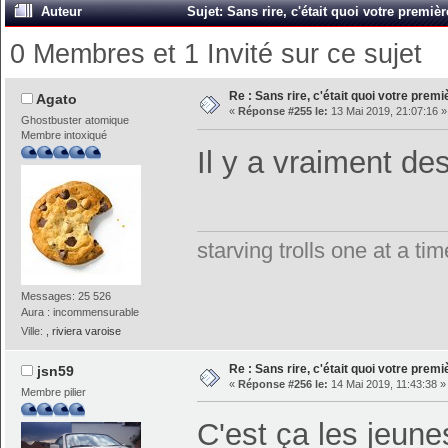
Auteur
Sujet: Sans rire, c'était quoi votre premiè
0 Membres et 1 Invité sur ce sujet
Re : Sans rire, c'était quoi votre prem
Agato
«
Réponse #255 le:
13 Mai 2019, 21:07:16 »
Ghostbuster atomique
Membre intoxiqué
Il y a vraiment de
starving trolls one at a t
Messages: 25 526
Aura : incommensurable
Ville:
, riviera varoise
Re : Sans rire, c'était quoi votre prem
jsn59
«
Réponse #256 le:
14 Mai 2019, 11:43:38 »
Membre pilier
C'est ça les jeun