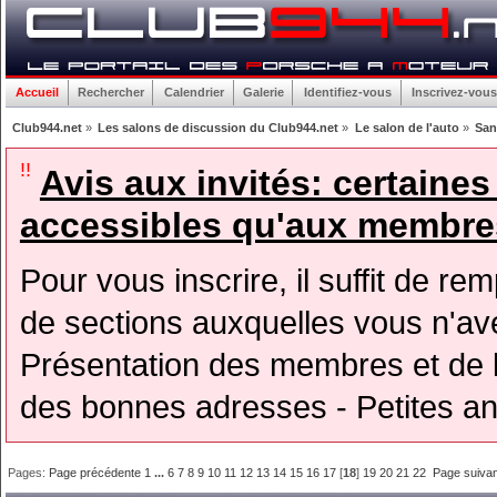
Accueil
Rechercher
Calendrier
Galerie
Identifiez-vous
Inscrivez-vous
Club944.net
»
Les salons de discussion du Club944.net
»
Le salon de l'auto
»
San
!!
Avis aux invités: certaine
accessibles qu'aux membres
Pour vous inscrire, il suffit de rem
de sections auxquelles vous n'avez
Présentation des membres et de l
des bonnes adresses - Petites a
Pages:
Page précédente
1
...
6
7
8
9
10
11
12
13
14
15
16
17
[
18
]
19
20
21
22
Page suiva