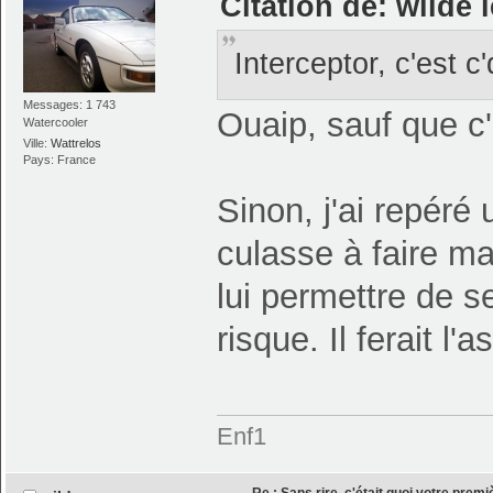
Citation de: wilde 
Interceptor, c'est c'
Messages: 1 743
Ouaip, sauf que c'
Watercooler
Ville:
Wattrelos
Pays: France
Sinon, j'ai repéré
culasse à faire m
lui permettre de s
risque. Il ferait l'a
Enf1