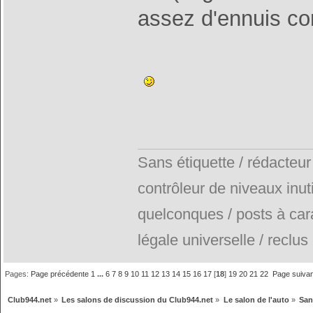
assez d'ennuis c
Sans étiquette / rédacteur
contrôleur de niveaux inuti
quelconques / posts à car
légale universelle / reclus
Pages:
Page précédente
1
...
6
7
8
9
10
11
12
13
14
15
16
17
[
18
]
19
20
21
22
Page suiva
Club944.net
»
Les salons de discussion du Club944.net
»
Le salon de l'auto
»
San