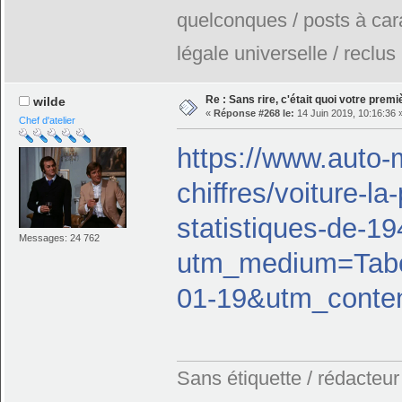
quelconques / posts à car
légale universelle / reclus
Re : Sans rire, c'était quoi votre prem
wilde
«
Réponse #268 le:
14 Juin 2019, 10:16:36 
Chef d'atelier
https://www.auto-
chiffres/voiture-l
statistiques-de-1
Messages: 24 762
utm_medium=Ta
01-19&utm_conte
Sans étiquette / rédacteur