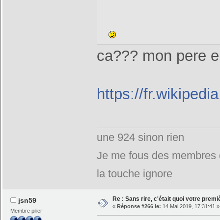
ca??? mon pere en
https://fr.wikiped
une 924 sinon rien
Je me fous des membres de
la touche ignore
Re : Sans rire, c'était quoi votre prem
jsn59
«
Réponse #266 le:
14 Mai 2019, 17:31:41 »
Membre pilier