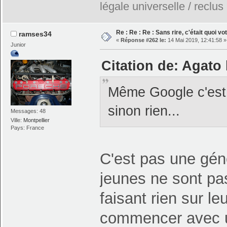
légale universelle / reclus
Re : Re : Re : Sans rire, c'était quoi v
ramses34
«
Réponse #262 le:
14 Mai 2019, 12:41:58 »
Junior
Citation de: Agato 
Même Google c'est t
sinon rien...
Messages: 48
Ville:
Montpellier
Pays: France
C'est pas une gén
jeunes ne sont pas
faisant rien sur l
commencer avec un