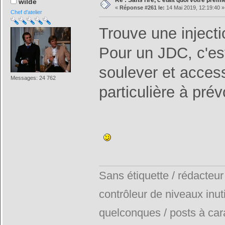
Re : Sans rire, c'était quoi votre prem
wilde
«
Réponse #261 le:
14 Mai 2019, 12:19:40 »
Chef d'atelier
Trouve une injectio
Pour un JDC, c'est 
soulever et accessi
Messages: 24 762
particulière à prévo
Sans étiquette / rédacteur
contrôleur de niveaux inuti
quelconques / posts à car