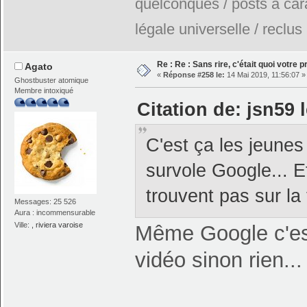
quelconques / posts à car
légale universelle / reclus
Re : Re : Sans rire, c'était quoi votre 
Agato
«
Réponse #258 le:
14 Mai 2019, 11:56:07 »
Ghostbuster atomique
Membre intoxiqué
Citation de: jsn59 
C'est ça les jeunes
survole Google... Et
trouvent pas sur la 
Messages: 25 526
Aura : incommensurable
Ville:
, riviera varoise
Même Google c'est 
vidéo sinon rien...