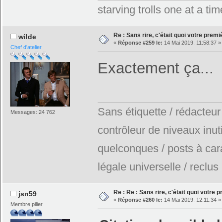
starving trolls one at a t
Re : Sans rire, c'était quoi votre prem
wilde
«
Réponse #259 le:
14 Mai 2019, 11:58:37 »
Chef d'atelier
Exactement ça..
Sans étiquette / rédacteur
Messages: 24 762
contrôleur de niveaux inuti
quelconques / posts à car
légale universelle / reclus
Re : Re : Sans rire, c'était quoi votre 
jsn59
«
Réponse #260 le:
14 Mai 2019, 12:11:34 »
Membre pilier