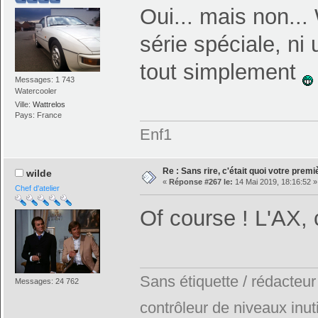
Oui... mais non... 
série spéciale, ni
tout simplement
Messages: 1 743
Watercooler
Ville:
Wattrelos
Pays: France
Enf1
Re : Sans rire, c'était quoi votre prem
wilde
«
Réponse #267 le:
14 Mai 2019, 18:16:52 »
Chef d'atelier
Of course ! L'AX,
Sans étiquette / rédacteur
Messages: 24 762
contrôleur de niveaux inuti