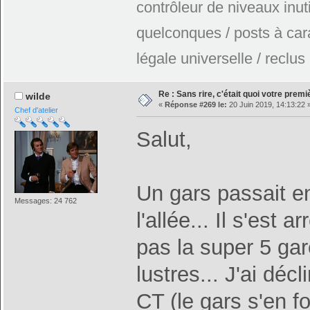
contrôleur de niveaux inuti
quelconques / posts à car
légale universelle / reclus
Re : Sans rire, c'était quoi votre prem
wilde
«
Réponse #269 le:
20 Juin 2019, 14:13:22 
Chef d'atelier
Salut,
Un gars passait en
Messages: 24 762
l'allée... Il s'est
pas la super 5 ga
lustres... J'ai dé
CT (le gars s'en f