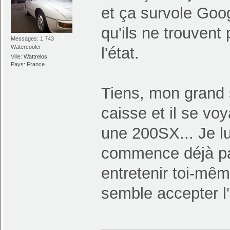
et ça survole Goog
qu'ils ne trouvent 
Messages: 1 743
Watercooler
l'état.
Ville:
Wattrelos
Pays: France
Tiens, mon grand 
caisse et il se voy
une 200SX... Je lu
commence déjà par
entretenir toi-mêm
semble accepter l'