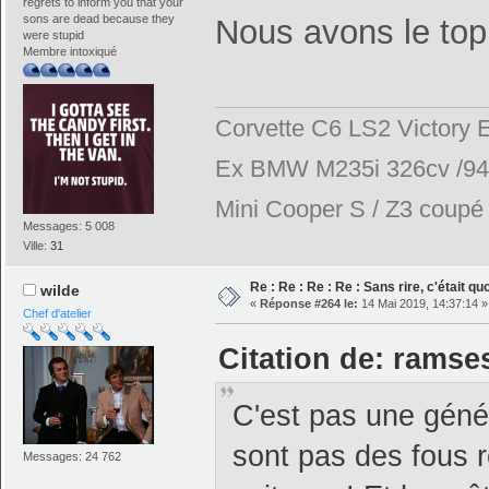
regrets to inform you that your
sons are dead because they
Nous avons le to
were stupid
Membre intoxiqué
Corvette C6 LS2 Victory E
Ex BMW M235i 326cv /944
Mini Cooper S / Z3 coupé 2
Messages: 5 008
Ville:
31
Re : Re : Re : Re : Sans rire, c'était q
wilde
«
Réponse #264 le:
14 Mai 2019, 14:37:14 »
Chef d'atelier
Citation de: ramses
C'est pas une géné
sont pas des fous rê
Messages: 24 762