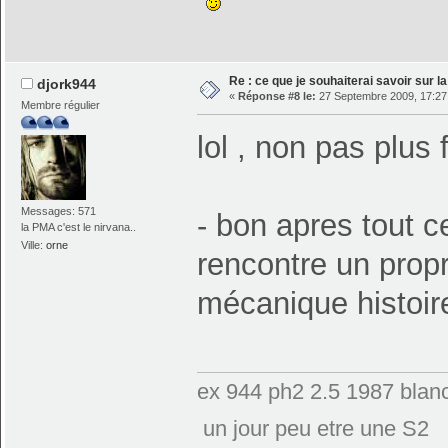
Re : ce que je souhaiterai savoir sur la 
djork944
«
Réponse #8 le:
27 Septembre 2009, 17:27
Membre régulier
lol , non pas plus
Messages: 571
- bon apres tout c
la PMA c'est le nirvana..
Ville:
orne
rencontre un propr
mécanique histoir
ex 944 ph2 2.5 1987 blanc
un jour peu etre une S2