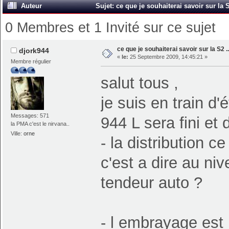
Auteur
Sujet: ce que je souhaiterai savoir sur la S
0 Membres et 1 Invité sur ce sujet
ce que je souhaiterai savoir sur la S2 ..
djork944
«
le:
25 Septembre 2009, 14:45:21 »
Membre régulier
salut tous ,
je suis en train d
Messages: 571
944 L sera fini et 
la PMA c'est le nirvana..
Ville:
orne
- la distribution 
c'est a dire au ni
tendeur auto ?
- l embrayage est 