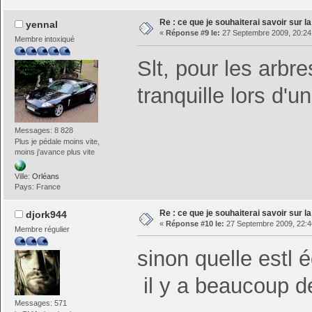
Re : ce que je souhaiterai savoir sur la 
yennal
«
Réponse #9 le:
27 Septembre 2009, 20:24
Membre intoxiqué
Slt, pour les arbre
tranquille lors d'u
Messages: 8 828
Plus je pédale moins vite,
moins j'avance plus vite
Ville:
Orléans
Pays: France
Re : ce que je souhaiterai savoir sur la 
djork944
«
Réponse #10 le:
27 Septembre 2009, 22:4
Membre régulier
sinon quelle estl
il y a beaucoup d
Messages: 571