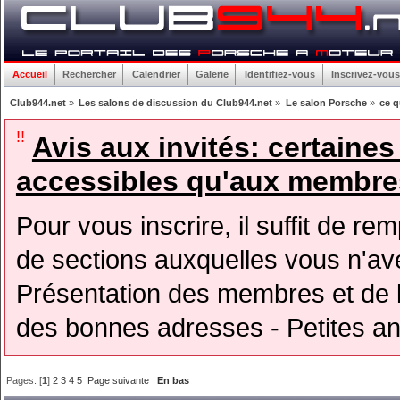
Accueil
Rechercher
Calendrier
Galerie
Identifiez-vous
Inscrivez-vous
Club944.net
»
Les salons de discussion du Club944.net
»
Le salon Porsche
»
ce q
!!
Avis aux invités: certaine
accessibles qu'aux membres
Pour vous inscrire, il suffit de rem
de sections auxquelles vous n'avez
Présentation des membres et de l
des bonnes adresses - Petites a
Pages: [
1
]
2
3
4
5
Page suivante
En bas