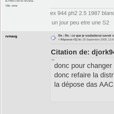
la PMA c'est le nirvana..
Ville:
orne
ex 944 ph2 2.5 1987 blanc
un jour peu etre une S2
Re : Re : ce que je souhaiterai savoir su
rvmarg
«
Réponse #11 le:
28 Septembre 2009, 13:4
Citation de: djork
donc pour changer l
donc refaire la distri
la dépose das AAC 