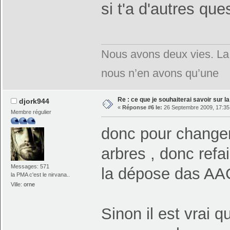
si t'a d'autres qu
Nous avons deux vies. La 
nous n’en avons qu’une
Re : ce que je souhaiterai savoir sur la 
djork944
«
Réponse #6 le:
26 Septembre 2009, 17:35
Membre régulier
donc pour changer 
arbres , donc refair
Messages: 571
la dépose das AAC
la PMA c'est le nirvana..
Ville:
orne
Sinon il est vrai q