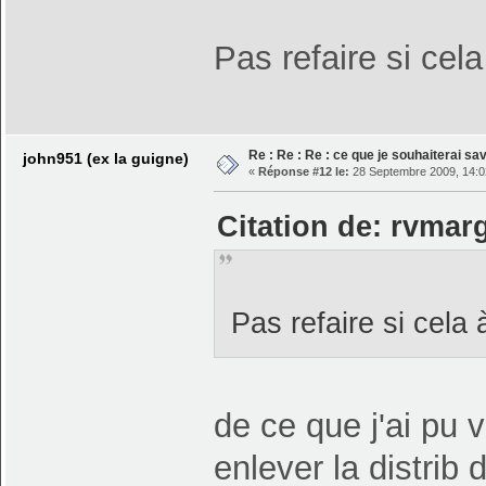
Pas refaire si cela 
Re : Re : Re : ce que je souhaiterai savo
john951 (ex la guigne)
«
Réponse #12 le:
28 Septembre 2009, 14:0
Citation de: rvmar
Pas refaire si cela à
de ce que j'ai pu v
enlever la distrib 