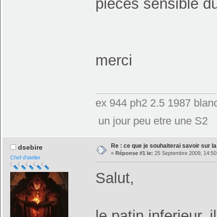
pieces sensible d
merci
ex 944 ph2 2.5 1987 blanc
un jour peu etre une S2
Re : ce que je souhaiterai savoir sur la 
dsebire
«
Réponse #1 le:
25 Septembre 2009, 14:50
Chef d'atelier
Salut,
le patin inferieur