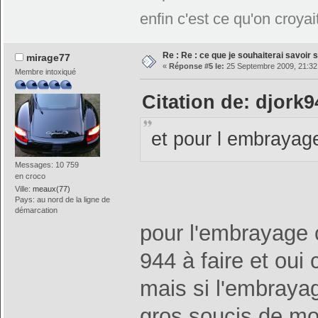
enfin c'est ce qu'on croyait
Re : Re : ce que je souhaiterai savoir su
mirage77
«
Réponse #5 le:
25 Septembre 2009, 21:32
Membre intoxiqué
Citation de: djork
et pour l embrayag
Messages: 10 759
en croco
Ville:
meaux(77)
Pays: au nord de la ligne de
démarcation
pour l'embrayage 
944 à faire et oui 
mais si l'embrayage
gros soucis de mo