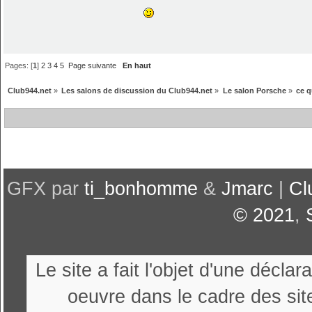
Pages: [
1
]
2
3
4
5
Page suivante
En haut
Club944.net
»
Les salons de discussion du Club944.net
»
Le salon Porsche
»
ce q
GFX par
ti_bonhomme
&
Jmarc
|
Cl
© 2021
,
Le site a fait l'objet d'une décl
oeuvre dans le cadre des sit