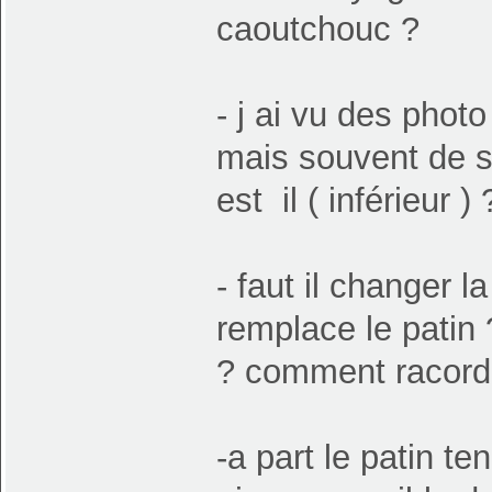
caoutchouc ?
- j ai vu des phot
mais souvent de su
est il ( inférieur ) 
- faut il changer l
remplace le patin ?
? comment racorde
-a part le patin te