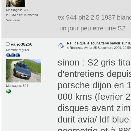
Messages: 571
la PMA c'est le nirvana..
ex 944 ph2 2.5 1987 blanc
Ville:
orne
un jour peu etre une S2
Re : ce que je souhaiterai savoir sur la 
vano38250
«
Réponse #4 le:
25 Septembre 2009, 20:59
Membre régulier
sinon : S2 gris tit
d'entretiens depui
porsche dijon en 1
Messages: 504
000 kms (fevrier 2
disques avant zim
durit avia/ ldf bl
geometrie et à 8