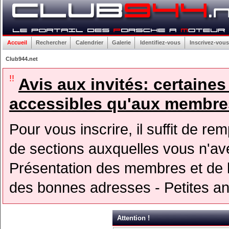
Accueil
Rechercher
Calendrier
Galerie
Identifiez-vous
Inscrivez-vous
Club944.net
!!
Avis aux invités: certaine
accessibles qu'aux membres
Pour vous inscrire, il suffit de rem
de sections auxquelles vous n'avez
Présentation des membres et de l
des bonnes adresses - Petites a
Attention !