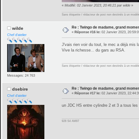
«
Modifié: 02 Janvier 2023, 20:46:21 par wilde
»
Sans étiquette / rédacteur de post non destinés à un modèle 
Re : Twingo de madame, grand moment
wilde
«
Réponse #16 le:
02 Janvier 2023, 20:59:0
Chef d'atelier
J'vais rien voir du tout, le mec a déjà mis 
Vive la richesse... du gars au RSA.
Sans étiquette / rédacteur de post non destinés à un modèle 
Messages: 24 763
Re : Twingo de madame, grand moment
dsebire
«
Réponse #17 le:
02 Janvier 2023, 22:44:3
Chef d'atelier
un JDC HS entre cylindre 2 et 3 a tous les
928 S4 AM87