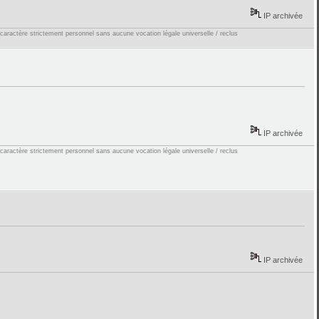
IP archivée
 caractère strictement personnel sans aucune vocation légale universelle / reclus
IP archivée
 caractère strictement personnel sans aucune vocation légale universelle / reclus
IP archivée