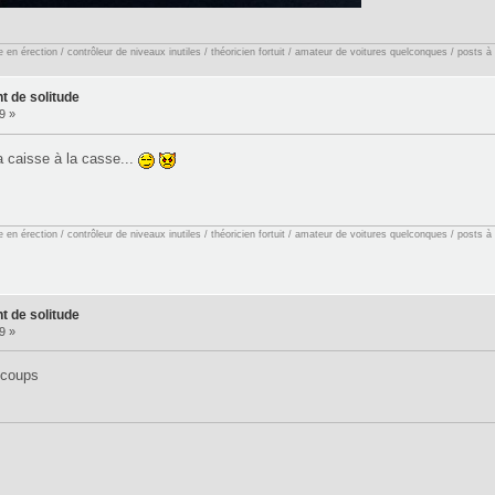
en érection / contrôleur de niveaux inutiles / théoricien fortuit / amateur de voitures quelconques / posts à
 de solitude
9 »
la caisse à la casse...
en érection / contrôleur de niveaux inutiles / théoricien fortuit / amateur de voitures quelconques / posts à
 de solitude
9 »
 coups