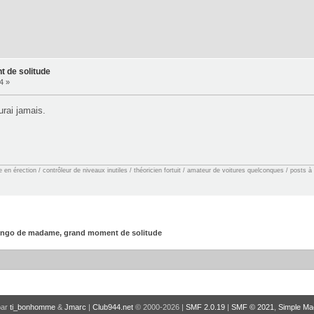
 de solitude
4 »
urai jamais.
en érection / contrôleur de niveaux inutiles / théoricien fortuit / amateur de voitures quelconques / posts à
ngo de madame, grand moment de solitude 
par
ti_bonhomme
&
Jmarc
|
Club944.net
© 2000-2026 |
SMF 2.0.19
|
SMF © 2021
,
Simple Ma