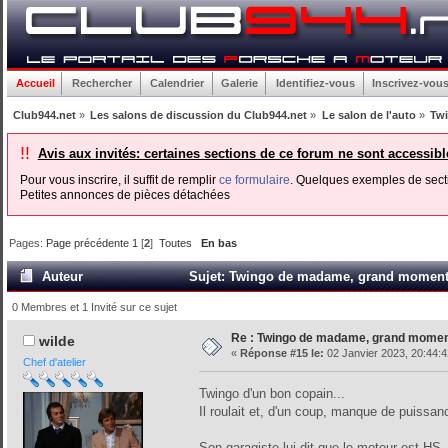
Accueil
Rechercher
Calendrier
Galerie
Identifiez-vous
Inscrivez-vou
Club944.net
»
Les salons de discussion du Club944.net
»
Le salon de l'auto
»
Twi
!!
Avis aux invités: certaines sections de ce forum ne sont accessib
Pour vous inscrire, il suffit de remplir
ce formulaire
. Quelques exemples de secti
Petites annonces de pièces détachées
Pages:
Page précédente
1
[
2
]
Toutes
En bas
Auteur
Sujet: Twingo de madame, grand moment d
0 Membres et 1 Invité sur ce sujet
Re : Twingo de madame, grand moment
wilde
«
Réponse #15 le:
02 Janvier 2023, 20:44:4
Chef d'atelier
Twingo d'un bon copain...
Il roulait et, d'un coup, manque de puissan
Son garagiste lui dit que le moteur est HS.