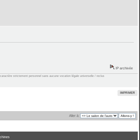
IP archivée
 caractère strictement personnel sans aucune vocation légale universelle / reclus
IMPRIMER
Aller à:
chines