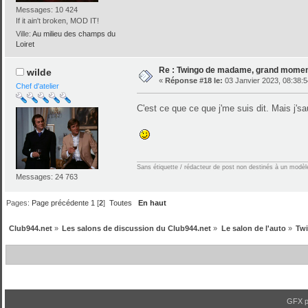
Messages: 10 424
If it ain't broken, MOD IT!
Ville:
Au milieu des champs du
Loiret
Re : Twingo de madame, grand moment
wilde
«
Réponse #18 le:
03 Janvier 2023, 08:38:5
Chef d'atelier
C'est ce que ce que j'me suis dit. Mais j'sa
Sans étiquette / rédacteur de post non destinés à un modèle 
Messages: 24 763
Pages:
Page précédente
1
[
2
]
Toutes
En haut
Club944.net
»
Les salons de discussion du Club944.net
»
Le salon de l'auto
»
Twi
GFX 