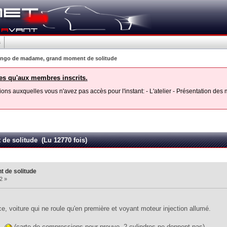
s
ngo de madame, grand moment de solitude 
les qu'aux membres inscrits.
ons auxquelles vous n'avez pas accès pour l'instant: - L'atelier - Présentation de
e solitude (Lu 12770 fois)
 de solitude
2 »
ce, voiture qui ne roule qu'en première et voyant moteur injection allumé.
..
(carte de compressions pour preuve, 2 cylindres ne donnent pas).