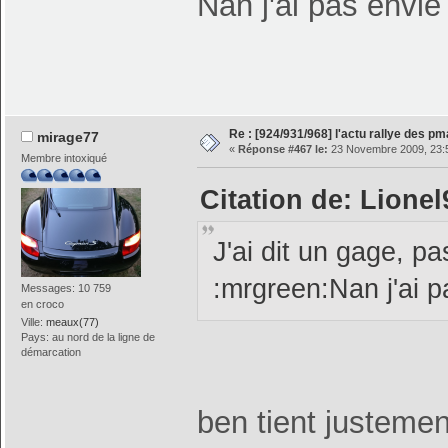
Nan j'ai pas envi
Re : [924/931/968] l'actu rallye des p
mirage77
«
Réponse #467 le:
23 Novembre 2009, 23:
Membre intoxiqué
Citation de: Lione
J'ai dit un gage, 
:mrgreen:Nan j'ai 
Messages: 10 759
en croco
Ville:
meaux(77)
Pays: au nord de la ligne de
démarcation
ben tient justemen