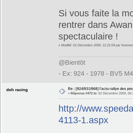
Si vous faite la 
rentrer dans Awan 
spectaculaire !
«
Modifié: 01 Décembre 2009, 12:22:04 par freeme
@Bientôt
- Ex: 924 - 1978 - BV5 M
Re : [924/931/968] l'actu rallye des p
deh racing
«
Réponse #472 le:
02 Décembre 2009, 06:
http://www.speed
4113-1.aspx