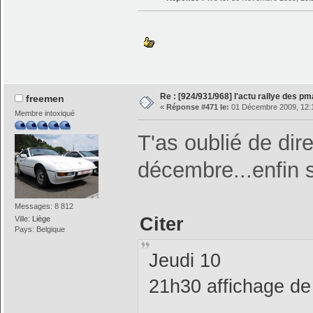
Re : [924/931/968] l'actu rallye des p
freemen
«
Réponse #471 le:
01 Décembre 2009, 12:
Membre intoxiqué
T'as oublié de dire
décembre...enfin s
Messages: 8 812
Citer
Ville:
Liège
Pays: Belgique
Jeudi 10
21h30 affichage de