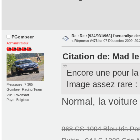
Re : Re : [924/931/968] l'actu rallye d
PGombeer
«
Réponse #476 le:
07 Décembre 2009, 20:
Administrateur
Citation de: Mad l
Encore une pour la 
Image assez rare : 
Messages: 7 365
Gombeer Racing Team
Ville:
Rixensart
Normal, la voiture 
Pays: Belgique
968 CS 1994 Bleu Iris Per