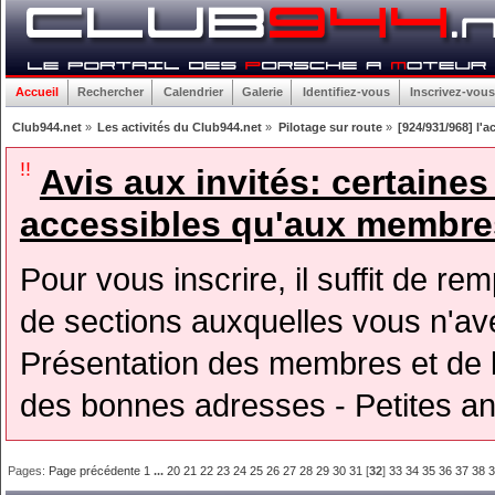
Accueil
Rechercher
Calendrier
Galerie
Identifiez-vous
Inscrivez-vous
Club944.net
»
Les activités du Club944.net
»
Pilotage sur route
»
[924/931/968] l'a
!!
Avis aux invités: certaine
accessibles qu'aux membres
Pour vous inscrire, il suffit de rem
de sections auxquelles vous n'avez
Présentation des membres et de l
des bonnes adresses - Petites a
Pages:
Page précédente
1
...
20
21
22
23
24
25
26
27
28
29
30
31
[
32
]
33
34
35
36
37
38