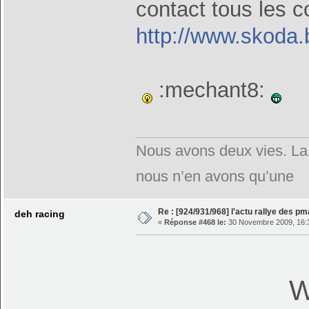
contact tous les 
http://www.skoda.
:mechant8:
Nous avons deux vies. La 
nous n’en avons qu’une
Re : [924/931/968] l'actu rallye des p
deh racing
«
Réponse #468 le:
30 Novembre 2009, 16:
W