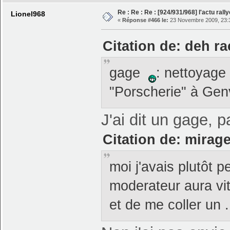
Re : Re : Re : [924/931/968] l'actu ral
Lionel968
«
Réponse #466 le:
23 Novembre 2009, 23:
Citation de: deh r
gage
: nettoyage
"Porscherie" à Ge
J'ai dit un gage,
Citation de: mirag
moi j'avais plutôt 
moderateur aura vit
et de me coller un ..