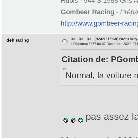
Rubis - 944 S 1988 Gris A
Gombeer Racing
-
Prépar
http://www.gombeer-racin
Re : Re : Re : [924/931/968] l'actu ral
deh racing
«
Réponse #477 le:
07 Décembre 2009, 23:
Citation de: PGomb
Normal, la voiture n
pas assez la