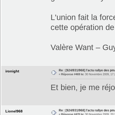
L'union fait la fo
cette opération de
Valère Want – Guy
Re : [924/931/968] l'actu rallye des p
ironight
«
Réponse #469 le:
30 Novembre 2009, 17:
Et bien, je me réjo
Re : [924/931/968] l'actu rallye des p
Lionel968
«
Réponse #470 le:
30 Novembre 2009, 20: