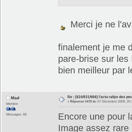
Merci je ne l'a
finalement je me 
pare-brise sur le
bien meilleur par 
Re : [924/931/968] l'actu rallye des p
Mad
«
Réponse #475 le:
07 Décembre 2009, 20:
Membre
Encore une pour la
Messages: 68
Image assez rare :