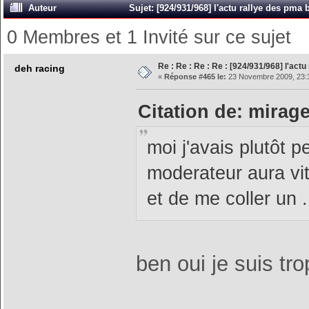
Auteur
Sujet: [924/931/968] l'actu rallye des pma 
0 Membres et 1 Invité sur ce sujet
Re : Re : Re : Re : [924/931/968] l'act
deh racing
«
Réponse #465 le:
23 Novembre 2009, 23:
Citation de: mirag
moi j'avais plutôt 
moderateur aura vit
et de me coller un ..
ben oui je suis tr