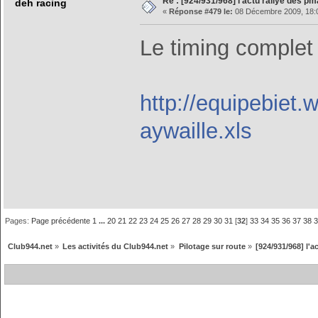
Re : [924/931/968] l'actu rallye des p
deh racing
«
Réponse #479 le:
08 Décembre 2009, 18:
Le timing complet
http://equipebiet
aywaille.xls
Pages:
Page précédente
1
...
20
21
22
23
24
25
26
27
28
29
30
31
[
32
]
33
34
35
36
37
38
Club944.net
»
Les activités du Club944.net
»
Pilotage sur route
»
[924/931/968] l'a