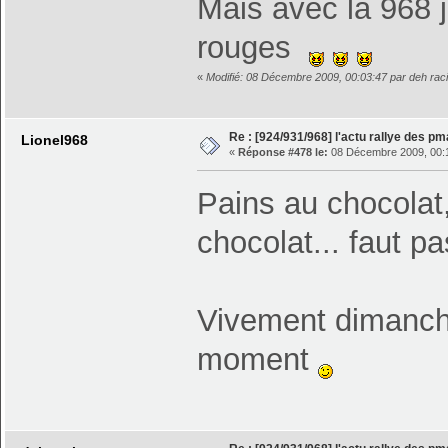
Mais avec la 968 
rouges
«
Modifié: 08 Décembre 2009, 00:03:47 par deh rac
Re : [924/931/968] l'actu rallye des p
Lionel968
«
Réponse #478 le:
08 Décembre 2009, 00:
Pains au chocolat,
chocolat... faut p
Vivement dimanche
moment