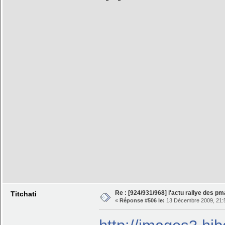
Re : [924/931/968] l'actu rallye des p
Titchati
«
Réponse #506 le:
13 Décembre 2009, 21: