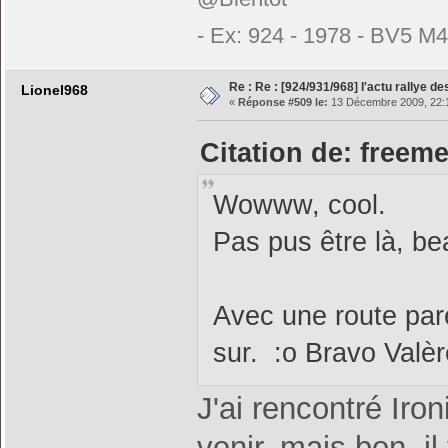
- Ex: 924 - 1978 - BV5 M
Re : Re : [924/931/968] l'actu rallye d
Lionel968
«
Réponse #509 le:
13 Décembre 2009, 22:
Citation de: freem
Wowww, cool.
Pas pus être là, be
Avec une route parei
sur. :o Bravo Valè
J'ai rencontré Iron
venir, mais bon, i