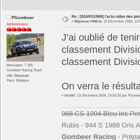
Re : [924/931/968] l'actu rallye des p
PGombeer
«
Réponse #498 le:
13 Décembre 2009, 19:
Administrateur
J'ai oublié de teni
classement Divisio
classement Divisi
Messages: 7 365
Gombeer Racing Team
Ville:
Rixensart
Pays: Belgique
On verra le résultat
«
Modifié: 13 Décembre 2009, 19:55:50 par PGomb
968 CS 1994 Bleu Iris Per
Rubis - 944 S 1988 Gris A
Gombeer Racing
-
Prépar