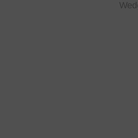
Embedding by Aeva Media, ©
Wed