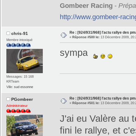
Gombeer Racing
-
Prépar
http://www.gombeer-racin
Re : [924/931/968] l'actu rallye des p
chris-91
«
Réponse #500 le:
13 Décembre 2009, 20:
Membre intoxiqué
sympa
Messages: 15 168
KRTeam
Ville:
sud essonne
Re : [924/931/968] l'actu rallye des p
PGombeer
«
Réponse #501 le:
13 Décembre 2009, 20:
Administrateur
J'ai eu Valère au t
fini le rallye, et 