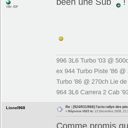
been une Sub
!
Ville:
IDF
996 3L6 Turbo '03 @ 500c
ex 944 Turbo Piste '86 @
Turbo '86 @ 270ch Lie de
964 3L6 Carrera 2 Cab '
Re : [924/931/968] l'actu rallye des p
Lionel968
«
Réponse #503 le:
13 Décembre 2009, 21:
Comme promis que