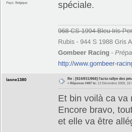
spéciale.
Pays: Belgique
968 CS 1994 Bleu Iris Per
Rubis - 944 S 1988 Gris A
Gombeer Racing
-
Prépar
http://www.gombeer-racin
Re : [924/931/968] l'actu rallye des p
lasne1380
«
Réponse #497 le:
13 Décembre 2009, 19:
Et bin voilà ca 
Encore bravo, tou
et elle va être all