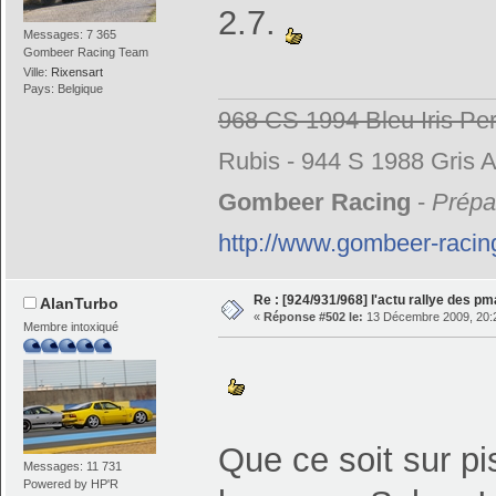
2.7.
Messages: 7 365
Gombeer Racing Team
Ville:
Rixensart
Pays: Belgique
968 CS 1994 Bleu Iris Per
Rubis - 944 S 1988 Gris A
Gombeer Racing
-
Prépar
http://www.gombeer-racin
Re : [924/931/968] l'actu rallye des p
AlanTurbo
«
Réponse #502 le:
13 Décembre 2009, 20:
Membre intoxiqué
Que ce soit sur pi
Messages: 11 731
Powered by HP'R