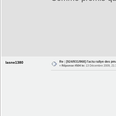
Re : [924/931/968] l'actu rallye des p
lasne1380
«
Réponse #504 le:
13 Décembre 2009, 21: