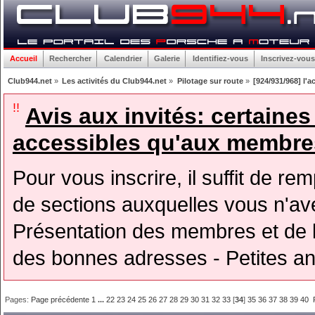
Accueil
Rechercher
Calendrier
Galerie
Identifiez-vous
Inscrivez-vous
Club944.net
»
Les activités du Club944.net
»
Pilotage sur route
»
[924/931/968] l'a
!!
Avis aux invités: certaine
accessibles qu'aux membres
Pour vous inscrire, il suffit de rem
de sections auxquelles vous n'avez
Présentation des membres et de l
des bonnes adresses - Petites a
Pages:
Page précédente
1
...
22
23
24
25
26
27
28
29
30
31
32
33
[
34
]
35
36
37
38
39
40