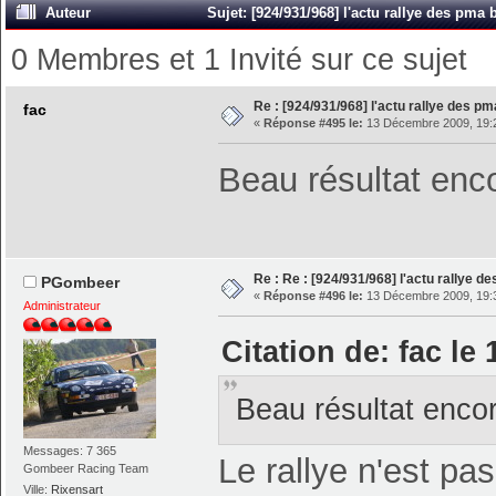
Auteur
Sujet: [924/931/968] l'actu rallye des pma 
0 Membres et 1 Invité sur ce sujet
Re : [924/931/968] l'actu rallye des p
fac
«
Réponse #495 le:
13 Décembre 2009, 19:
Beau résultat enc
Re : Re : [924/931/968] l'actu rallye d
PGombeer
«
Réponse #496 le:
13 Décembre 2009, 19:
Administrateur
Citation de: fac l
Beau résultat enco
Messages: 7 365
Le rallye n'est pas
Gombeer Racing Team
Ville:
Rixensart