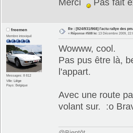
Merci
Pas fait e
Re : [924/931/968] l'actu rallye des p
freemen
«
Réponse #508 le:
13 Décembre 2009, 22:
Membre intoxiqué
Wowww, cool.
Pas pus être là, 
l'appart.
Messages: 8 812
Ville:
Liège
Pays: Belgique
Avec une route pare
volant sur. :o Br
@Bientôt