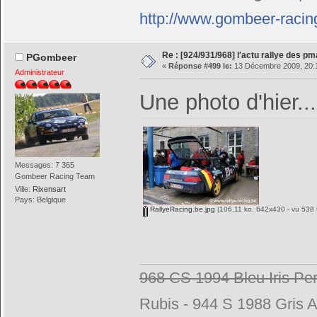
http://www.gombeer-racin
Re : [924/931/968] l'actu rallye des p
PGombeer
«
Réponse #499 le:
13 Décembre 2009, 20:
Administrateur
Une photo d'hier...
Messages: 7 365
Gombeer Racing Team
Ville:
Rixensart
Pays: Belgique
RallyeRacing.be.jpg
(106.11 ko, 642x430 - vu 538 f
968 CS 1994 Bleu Iris Per
Rubis - 944 S 1988 Gris A