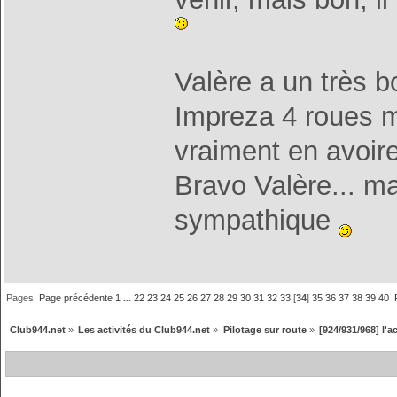
Valère a un très 
Impreza 4 roues mo
vraiment en avoi
Bravo Valère... ma
sympathique
Pages:
Page précédente
1
...
22
23
24
25
26
27
28
29
30
31
32
33
[
34
]
35
36
37
38
39
40
Club944.net
»
Les activités du Club944.net
»
Pilotage sur route
»
[924/931/968] l'a