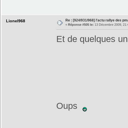
Re : [924/931/968] l'actu rallye des p
Lionel968
«
Réponse #505 le:
13 Décembre 2009, 21:
Et de quelques u
Oups