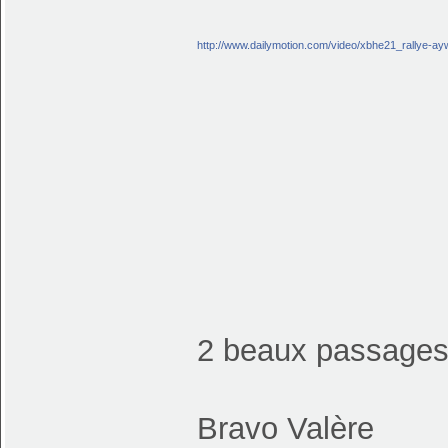
http://www.dailymotion.com/video/xbhe21_rallye-ayw
2 beaux passage
Bravo Valère