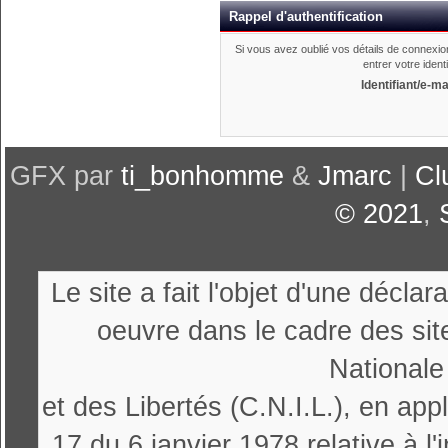
Rappel d'authentification
Si vous avez oublié vos détails de connexio
entrer votre ident
Identifiant/e-ma
GFX par
ti_bonhomme
&
Jmarc
|
Cl
© 2021
,
Le site a fait l'objet d'une décl
oeuvre dans le cadre des sit
Nationale
et des Libertés (C.N.I.L.), en appl
17 du 6 janvier 1978 relative à l'