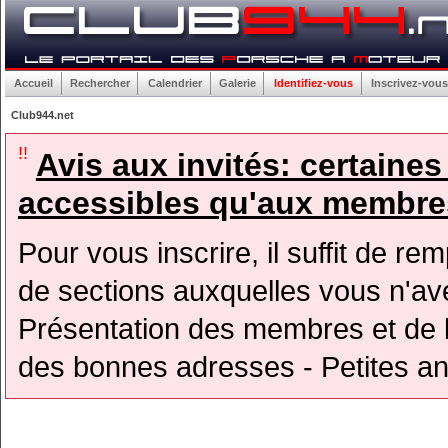
Accueil
Rechercher
Calendrier
Galerie
Identifiez-vous
Inscrivez-vous
Club944.net
!!
Avis aux invités: certaine
accessibles qu'aux membres
Pour vous inscrire, il suffit de rem
de sections auxquelles vous n'avez
Présentation des membres et de l
des bonnes adresses - Petites a