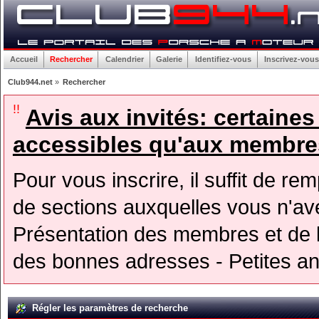
Accueil
Rechercher
Calendrier
Galerie
Identifiez-vous
Inscrivez-vous
Club944.net
»
Rechercher
!!
Avis aux invités: certaine
accessibles qu'aux membres
Pour vous inscrire, il suffit de rem
de sections auxquelles vous n'avez
Présentation des membres et de l
des bonnes adresses - Petites a
Régler les paramètres de recherche