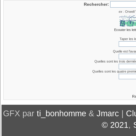
Rechercher:
ex :
Orwell 
Ecouter les let
Taper les l
Quelle est l'ava
Quelles sont les trois derniè
Quelles sont les quatre premiè
Re
GFX par
ti_bonhomme
&
Jmarc
|
Cl
© 2021
,