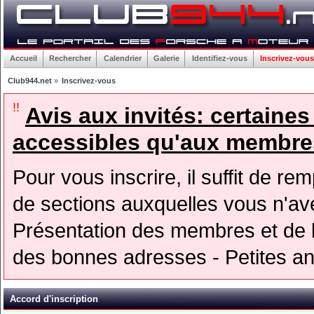
Accueil
Rechercher
Calendrier
Galerie
Identifiez-vous
Inscrivez-vous
Club944.net
»
Inscrivez-vous
!!
Avis aux invités: certaine
accessibles qu'aux membres
Pour vous inscrire, il suffit de rem
de sections auxquelles vous n'avez
Présentation des membres et de l
des bonnes adresses - Petites a
Accord d'inscription