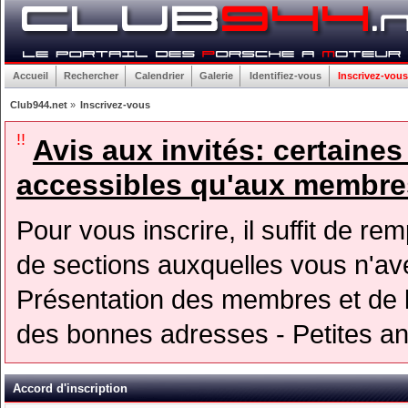
Accueil
Rechercher
Calendrier
Galerie
Identifiez-vous
Inscrivez-vous
Club944.net
»
Inscrivez-vous
!!
Avis aux invités: certaine
accessibles qu'aux membres
Pour vous inscrire, il suffit de rem
de sections auxquelles vous n'avez
Présentation des membres et de l
des bonnes adresses - Petites a
Accord d'inscription