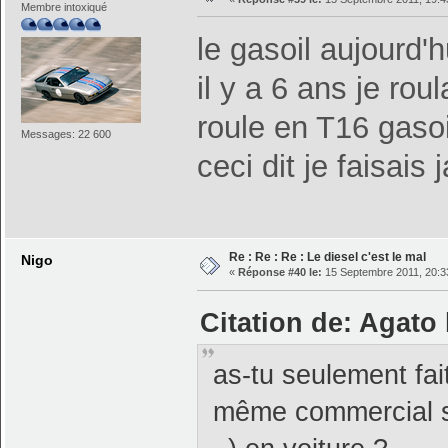
Membre intoxiqué
le gasoil aujourd'h
il y a 6 ans je rou
roule en T16 gasoi
Messages: 22 600
ceci dit je faisa
Re : Re : Re : Le diesel c'est le mal
Nigo
«
Réponse #40 le:
15 Septembre 2011, 20:3
Citation de: Agato
as-tu seulement fait
même commercial se 