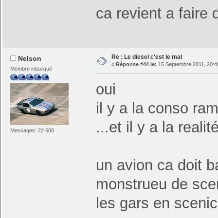
ca revient a faire
Re : Le diesel c'est le mal
Nelson
«
Réponse #44 le:
15 Septembre 2011, 20:4
Membre intoxiqué
oui
il y a la conso r
...et il y a la realit
Messages: 22 600
un avion ca doit 
monstrueu de scen
les gars en sceni