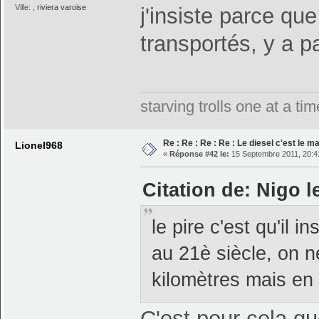
Ville:
, riviera varoise
j'insiste parce q
transportés, y a p
starving trolls one at a t
Re : Re : Re : Re : Le diesel c'est le ma
Lionel968
«
Réponse #42 le:
15 Septembre 2011, 20:4
Citation de: Nigo 
le pire c'est qu'il ins
au 21è siècle, on n
kilomètres mais en
C'est pour cela qu