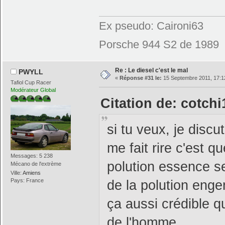
Ex pseudo: Caironi63
Porsche 944 S2 de 1989
Re : Le diesel c'est le mal
PWYLL
«
Réponse #31 le:
15 Septembre 2011, 17:1
Tafiol Cup Racer
Modérateur Global
Citation de: cotch
si tu veux, je discu
me fait rire c'est 
Messages: 5 238
polution essence se
Mécano de l'extrème
Ville:
Amiens
Pays: France
de la polution engen
ça aussi crédible q
de l'homme.