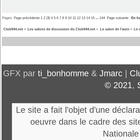
Pages:
Page précédente
1
2
[
3
]
4
5
6
7
8
9
10
11
12
13
14
15
...
144
Page suivante
En h
Club944.net
»
Les salons de discussion du Club944.net
»
Le salon de l'auto
»
Le d
GFX par
ti_bonhomme
&
Jmarc
|
Cl
© 2021
,
Le site a fait l'objet d'une décl
oeuvre dans le cadre des sit
Nationale