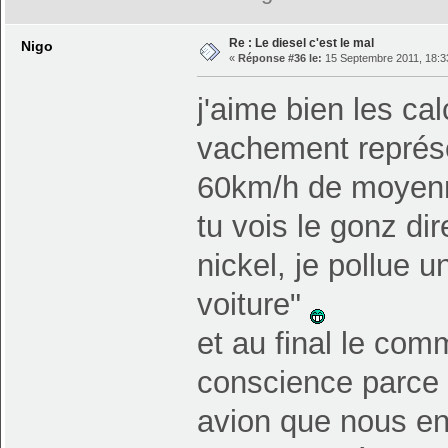
Re : Le diesel c'est le mal
Nigo
«
Réponse #36 le:
15 Septembre 2011, 18:3
j'aime bien les ca
vachement représe
60km/h de moyenn
tu vois le gonz dir
nickel, je pollue u
voiture"
et au final le com
conscience parce 
avion que nous en 