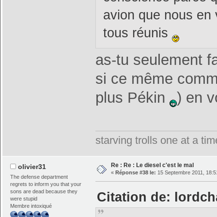
avion que nous en v
tous réunis
as-tu seulement fa
si ce même commerc
plus Pékin
) en v
starving trolls one at a t
Re : Re : Le diesel c'est le mal
olivier31
«
Réponse #38 le:
15 Septembre 2011, 18:5
The defense department
regrets to inform you that your
sons are dead because they
Citation de: lordc
were stupid
Membre intoxiqué