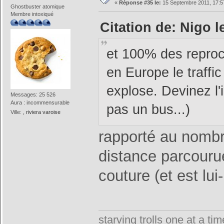
«
Réponse #35 le:
15 Septembre 2011, 17:5
Ghostbuster atomique
Membre intoxiqué
Citation de: Nigo 
et 100% des repro
en Europe le traffic
explose. Devinez l'i
Messages: 25 526
Aura : incommensurable
pas un bus...)
Ville:
, riviera varoise
rapporté au nombr
distance parcourue,
couture (et est lu
starving trolls one at a t