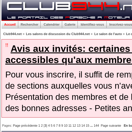
Accueil
Rechercher
Calendrier
Galerie
Identifiez-vous
Inscrivez-vous
Club944.net
»
Les salons de discussion du Club944.net
»
Le salon de l'auto
»
Le d
!!
Avis aux invités: certaine
accessibles qu'aux membres
Pour vous inscrire, il suffit de rem
de sections auxquelles vous n'avez
Présentation des membres et de l
des bonnes adresses - Petites a
Pages:
Page précédente
1
2
[
3
]
4
5
6
7
8
9
10
11
12
13
14
15
...
144
Page suivante
En b