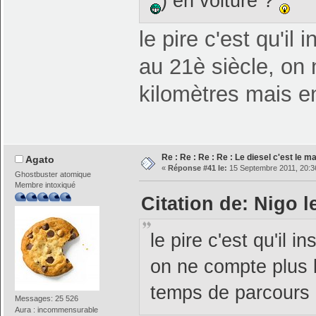
) en voiture ?
le pire c'est qu'il i
au 21è siècle, on
kilomètres mais e
Re : Re : Re : Re : Le diesel c'est le ma
Agato
«
Réponse #41 le:
15 Septembre 2011, 20:3
Ghostbuster atomique
Membre intoxiqué
Citation de: Nigo 
le pire c'est qu'il in
on ne compte plus 
temps de parcours
Messages: 25 526
Aura : incommensurable