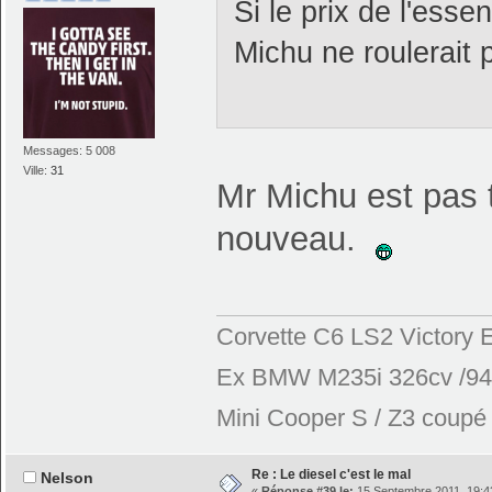
Si le prix de l'esse
Michu ne roulerait 
Messages: 5 008
Ville:
31
Mr Michu est pas t
nouveau.
Corvette C6 LS2 Victory E
Ex BMW M235i 326cv /944
Mini Cooper S / Z3 coupé 2
Re : Le diesel c'est le mal
Nelson
«
Réponse #39 le:
15 Septembre 2011, 19:4