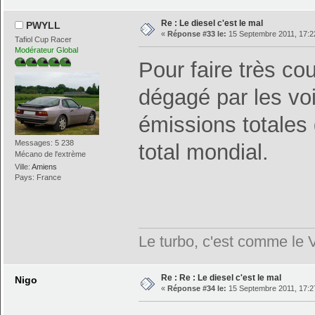
Re : Le diesel c'est le mal
PWYLL
«
Réponse #33 le:
15 Septembre 2011, 17:2
Tafiol Cup Racer
Modérateur Global
Pour faire très cou
dégagé par les voi
émissions totales
Messages: 5 238
total mondial.
Mécano de l'extrème
Ville:
Amiens
Pays: France
Le turbo, c'est comme le 
Re : Re : Le diesel c'est le mal
Nigo
«
Réponse #34 le:
15 Septembre 2011, 17:2