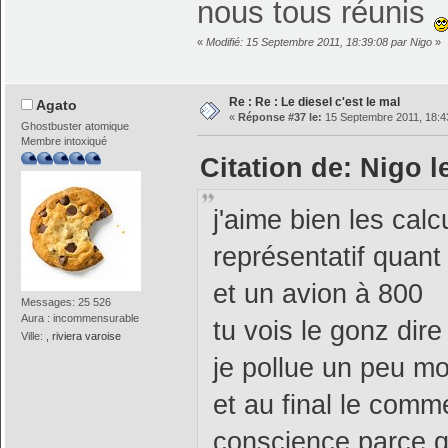
nous tous réunis
«
Modifié: 15 Septembre 2011, 18:39:08 par Nigo
»
Re : Re : Le diesel c'est le mal
Agato
«
Réponse #37 le:
15 Septembre 2011, 18:4
Ghostbuster atomique
Membre intoxiqué
Citation de: Nigo 
j'aime bien les cal
représentatif quan
et un avion à 800
Messages: 25 526
Aura : incommensurable
tu vois le gonz dire
Ville:
, riviera varoise
je pollue un peu moi
et au final le comm
conscience parce q