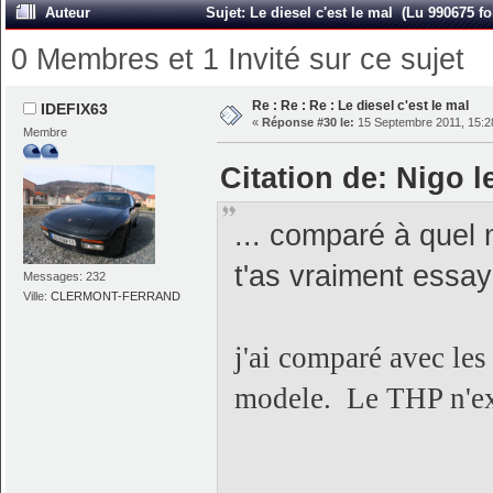
Auteur
Sujet: Le diesel c'est le mal (Lu 990675 fo
0 Membres et 1 Invité sur ce sujet
Re : Re : Re : Le diesel c'est le mal
IDEFIX63
«
Réponse #30 le:
15 Septembre 2011, 15:2
Membre
Citation de: Nigo 
... comparé à quel
t'as vraiment essa
Messages: 232
Ville:
CLERMONT-FERRAND
j'ai comparé avec les
modele. Le THP n'exi