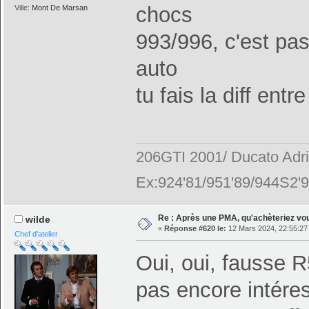
chocs
Ville:
Mont De Marsan
993/996, c'est p
auto
tu fais la diff en
206GTI 2001/ Ducato Adr
Ex:924'81/951'89/944S2'9
Re : Après une PMA, qu'achèteriez vo
wilde
«
Réponse #620 le:
12 Mars 2024, 22:55:27
Chef d'atelier
Oui, oui, fausse R
pas encore intéres