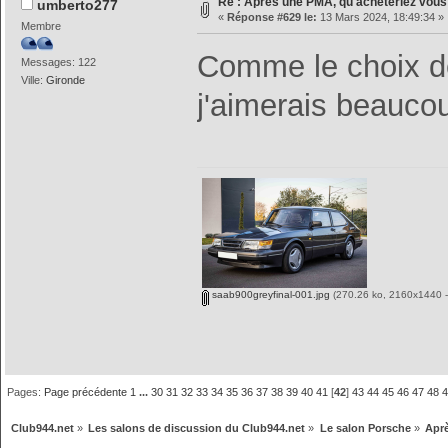
Re : Après une PMA, qu'achèteriez vous
umberto277
«
Réponse #629 le:
13 Mars 2024, 18:49:34 »
Membre
Comme le choix de 
Messages: 122
Ville:
Gironde
j'aimerais beauco
saab900greyfinal-001.jpg
(270.26 ko, 2160x1440 - 
Pages:
Page précédente
1
...
30
31
32
33
34
35
36
37
38
39
40
41
[
42
]
43
44
45
46
47
48
Club944.net
»
Les salons de discussion du Club944.net
»
Le salon Porsche
»
Aprè