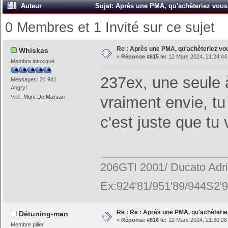
Auteur
Sujet: Après une PMA, qu'achèteriez vous 
0 Membres et 1 Invité sur ce sujet
Re : Après une PMA, qu'achèteriez vo
Whiskas
«
Réponse #615 le:
12 Mars 2024, 21:24:44
Membre intoxiqué
237ex, une seule à
Messages: 24 941
Angry!
vraiment envie, tu
Ville:
Mont De Marsan
c'est juste que tu 
206GTI 2001/ Ducato Adr
Ex:924'81/951'89/944S2'9
Re : Re : Après une PMA, qu'achèterie
Détuning-man
«
Réponse #616 le:
12 Mars 2024, 21:30:28
Membre pilier