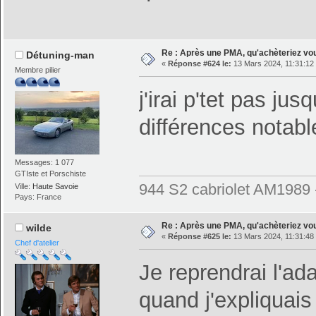
Re : Après une PMA, qu'achèteriez vo
Détuning-man
«
Réponse #624 le:
13 Mars 2024, 11:31:12
Membre pilier
j'irai p'tet pas ju
différences notab
Messages: 1 077
GTIste et Porschiste
944 S2 cabriolet AM1989
Ville:
Haute Savoie
Pays: France
Re : Après une PMA, qu'achèteriez vo
wilde
«
Réponse #625 le:
13 Mars 2024, 11:31:48
Chef d'atelier
Je reprendrai l'ad
quand j'expliquais 