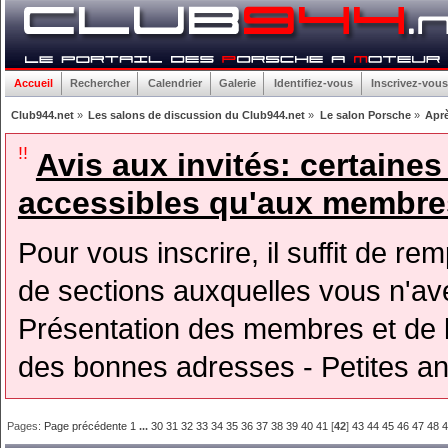
Accueil
Rechercher
Calendrier
Galerie
Identifiez-vous
Inscrivez-vous
Club944.net
»
Les salons de discussion du Club944.net
»
Le salon Porsche
»
Aprè
!!
Avis aux invités: certaine
accessibles qu'aux membres
Pour vous inscrire, il suffit de rem
de sections auxquelles vous n'avez
Présentation des membres et de l
des bonnes adresses - Petites a
Pages:
Page précédente
1
...
30
31
32
33
34
35
36
37
38
39
40
41
[
42
]
43
44
45
46
47
48