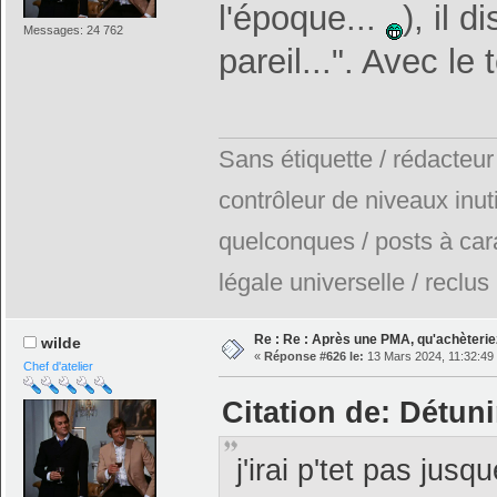
l'époque...
), il d
Messages: 24 762
pareil...". Avec le
Sans étiquette / rédacteur
contrôleur de niveaux inuti
quelconques / posts à car
légale universelle / reclus
Re : Re : Après une PMA, qu'achèterie
wilde
«
Réponse #626 le:
13 Mars 2024, 11:32:49
Chef d'atelier
Citation de: Détun
j'irai p'tet pas jus