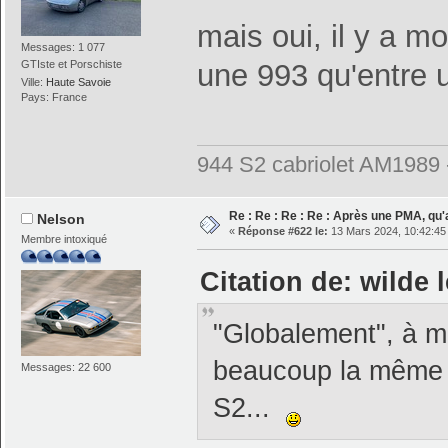
mais oui, il y a m
Messages: 1 077
GTIste et Porschiste
une 993 qu'entre 
Ville:
Haute Savoie
Pays: France
944 S2 cabriolet AM1989
Re : Re : Re : Re : Après une PMA, qu'
Nelson
«
Réponse #622 le:
13 Mars 2024, 10:42:45
Membre intoxiqué
Citation de: wilde 
"Globalement", à me
beaucoup la même l
Messages: 22 600
S2...