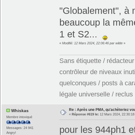
"Globalement", à m
beaucoup la même 
1 et S2...
«
Modifié: 12 Mars 2024, 22:06:46 par wilde
»
Sans étiquette / rédacteur
contrôleur de niveaux inuti
quelconques / posts à car
légale universelle / reclus
Re : Après une PMA, qu'achèteriez vo
Whiskas
«
Réponse #619 le:
12 Mars 2024, 22:30:18
Membre intoxiqué
pour les 944ph1 et
Messages: 24 941
Angry!