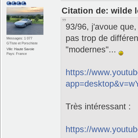
Citation de: wilde 
93/96, j'avoue que,
pas trop de différe
Messages: 1 077
GTIste et Porschiste
"modernes"...
Ville:
Haute Savoie
Pays: France
https://www.youtu
app=desktop&v=w
Très intéressant :
https://www.yout