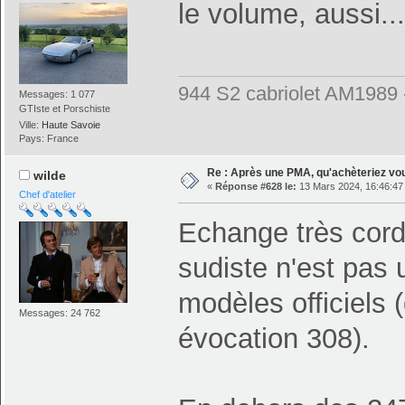
le volume, aussi...
944 S2 cabriolet AM1989
Messages: 1 077
GTIste et Porschiste
Ville:
Haute Savoie
Pays: France
Re : Après une PMA, qu'achèteriez vo
wilde
«
Réponse #628 le:
13 Mars 2024, 16:46:47
Chef d'atelier
Echange très cordi
sudiste n'est pas 
modèles officiels 
Messages: 24 762
évocation 308).