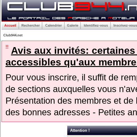
Accueil
Rechercher
Calendrier
Galerie
Identifiez-vous
Inscrivez-vous
Club944.net
!!
Avis aux invités: certaine
accessibles qu'aux membres
Pour vous inscrire, il suffit de rem
de sections auxquelles vous n'avez
Présentation des membres et de l
des bonnes adresses - Petites a
Attention !