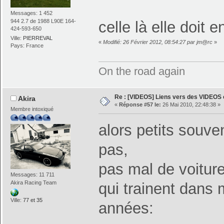
Messages: 1 452
944 2.7 de 1988 L90E 164-
celle là elle doit 
424-593-650
Ville:
PIERREVAL
«
Modifié: 26 Février 2012, 08:54:27 par jm@rc
»
Pays: France
On the road again
Re : [VIDEOS] Liens vers des VIDEOS
Akira
«
Réponse #57 le:
26 Mai 2010, 22:48:38 »
Membre intoxiqué
alors petits souve
pas,
pas mal de voitur
Messages: 11 711
Akira Racing Team
qui trainent dans
Ville:
77 et 35
années: