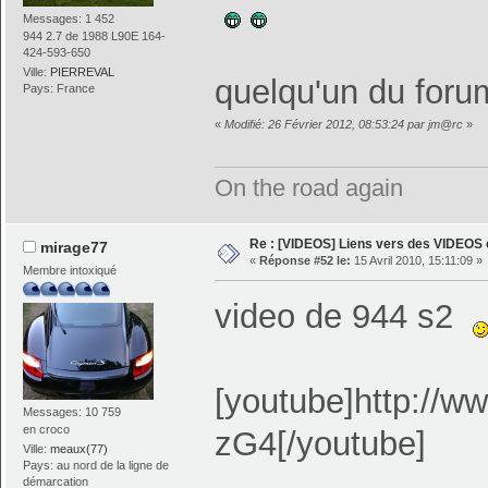
Messages: 1 452
944 2.7 de 1988 L90E 164-
424-593-650
Ville:
PIERREVAL
quelqu'un du for
Pays: France
«
Modifié: 26 Février 2012, 08:53:24 par jm@rc
»
On the road again
Re : [VIDEOS] Liens vers des VIDEOS
mirage77
«
Réponse #52 le:
15 Avril 2010, 15:11:09 »
Membre intoxiqué
video de 944 s2
[youtube]http://
Messages: 10 759
en croco
zG4[/youtube]
Ville:
meaux(77)
Pays: au nord de la ligne de
démarcation