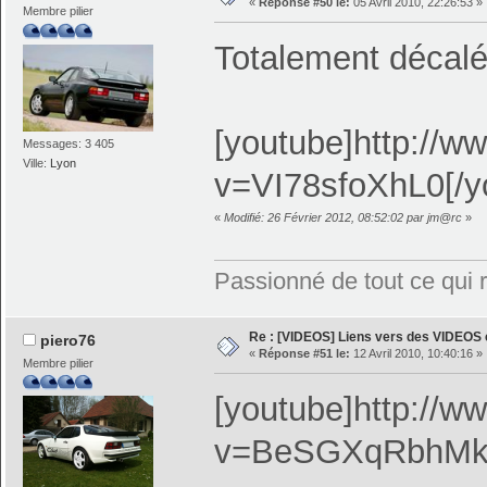
«
Réponse #50 le:
05 Avril 2010, 22:26:53 »
Membre pilier
Totalement décal
[youtube]http://
Messages: 3 405
Ville:
Lyon
v=VI78sfoXhL0[/y
«
Modifié: 26 Février 2012, 08:52:02 par jm@rc
»
Passionné de tout ce qui ro
Re : [VIDEOS] Liens vers des VIDEOS
piero76
«
Réponse #51 le:
12 Avril 2010, 10:40:16 »
Membre pilier
[youtube]http://
v=BeSGXqRbhMk[