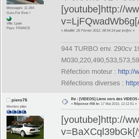
[youtube]http://
Messages: 11 264
Guru For Ever !
v=LjFQwadWb6g[/
Ville:
Lyon
Pays: FRANCE
«
Modifié: 26 Février 2012, 08:54:14 par jm@rc
»
944 TURBO env. 290cv 19
M030,220,490,533,573,5
Réfection moteur :
http:/
Réfections diverses :
http
Re : [VIDEOS] Liens vers des VIDEOS
piero76
«
Réponse #56 le:
17 Mai 2010, 12:12:51 »
Membre pilier
[youtube]http://
v=BaXCql39bGk[/