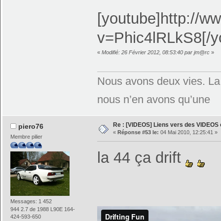
[youtube]http://
v=Phic4lRLkS8[/y
«
Modifié: 26 Février 2012, 08:53:40 par jm@rc
»
Nous avons deux vies. La 
nous n’en avons qu’une
Re : [VIDEOS] Liens vers des VIDEOS
piero76
«
Réponse #53 le:
04 Mai 2010, 12:25:41 »
Membre pilier
la 44 ça drift
Messages: 1 452
944 2.7 de 1988 L90E 164-
424-593-650