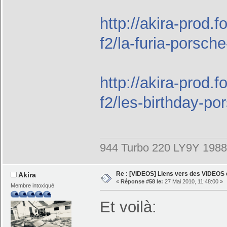
http://akira-prod.
f2/la-furia-porsc
http://akira-prod.
f2/les-birthday-po
944 Turbo 220 LY9Y 1988
Re : [VIDEOS] Liens vers des VIDEOS
Akira
«
Réponse #58 le:
27 Mai 2010, 11:48:00 »
Membre intoxiqué
Et voilà: