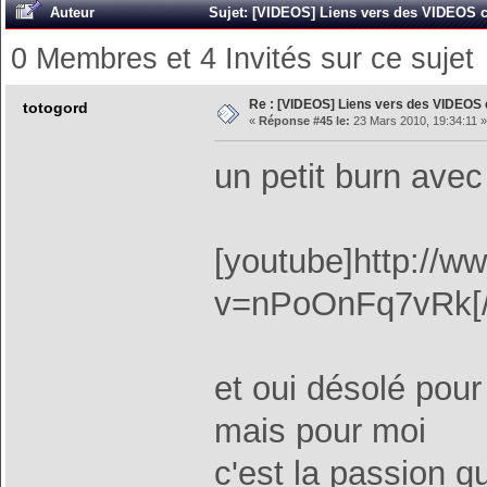
Auteur
Sujet: [VIDEOS] Liens vers des VIDEOS c
0 Membres et 4 Invités sur ce sujet
Re : [VIDEOS] Liens vers des VIDEOS
totogord
«
Réponse #45 le:
23 Mars 2010, 19:34:11 »
un petit burn ave
[youtube]http://
v=nPoOnFq7vRk[/
et oui désolé pour 
mais pour moi
c'est la passion q