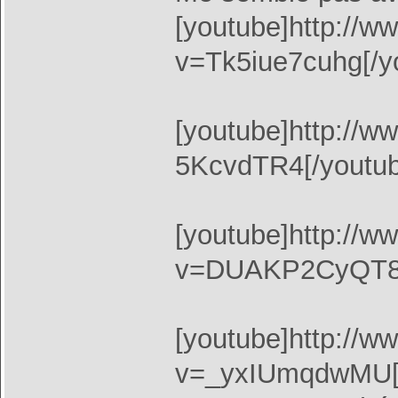
[youtube]http://
v=Tk5iue7cuhg[/y
[youtube]http://
5KcvdTR4[/youtub
[youtube]http://
v=DUAKP2CyQT8[
[youtube]http://
v=_yxIUmqdwMU[/