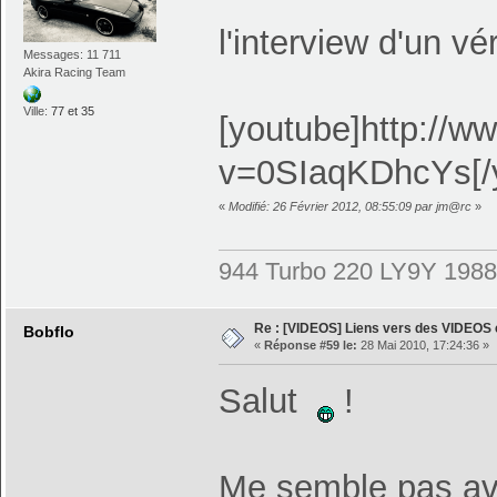
l'interview d'un 
Messages: 11 711
Akira Racing Team
Ville:
77 et 35
[youtube]http://
v=0SIaqKDhcYs[/
«
Modifié: 26 Février 2012, 08:55:09 par jm@rc
»
944 Turbo 220 LY9Y 1988
Re : [VIDEOS] Liens vers des VIDEOS
Bobflo
«
Réponse #59 le:
28 Mai 2010, 17:24:36 »
Salut
!
Me semble pas avoi