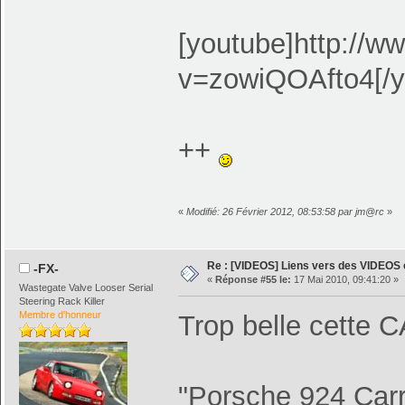
[youtube]http://
v=zowiQOAfto4[/y
++
«
Modifié: 26 Février 2012, 08:53:58 par jm@rc
»
Re : [VIDEOS] Liens vers des VIDEOS
-FX-
«
Réponse #55 le:
17 Mai 2010, 09:41:20 »
Wastegate Valve Looser Serial
Steering Rack Killer
Membre d'honneur
Trop belle cette
"Porsche 924 Carre