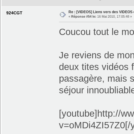
Re : [VIDEOS] Liens vers des VIDEOS
924CGT
«
Réponse #54 le:
16 Mai 2010, 17:05:48 »
Coucou tout le m
Je reviens de mon
deux tites vidéos
passagère, mais su
séjour innoubliable
[youtube]http://
v=oMDi4ZI57Z0[/y