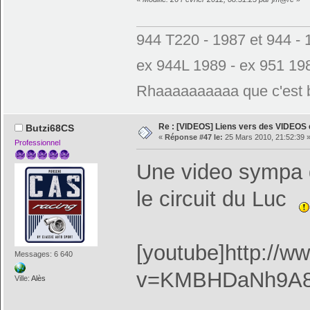
944 T220 - 1987 et 944 - 
ex 944L 1989 - ex 951 19
Rhaaaaaaaaaa que c'est bo
Re : [VIDEOS] Liens vers des VIDEOS
Butzi68CS
«
Réponse #47 le:
25 Mars 2010, 21:52:39 
Professionnel
Une video sympa 
le circuit du Luc
[youtube]http://
Messages: 6 640
v=KMBHDaNh9A8[
Ville:
Alès