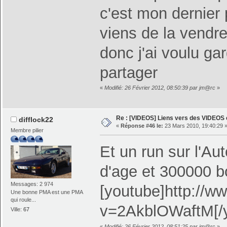
c'est mon dernier 
viens de la vendr
donc j'ai voulu ga
partager
«
Modifié: 26 Février 2012, 08:50:39 par jm@rc
»
Re : [VIDEOS] Liens vers des VIDEOS
difflock22
«
Réponse #46 le:
23 Mars 2010, 19:40:29 
Membre pilier
Et un run sur l'A
d'age et 300000 b
Messages: 2 974
[youtube]http://
Une bonne PMA est une PMA
qui roule...
v=2AkblOWaftM[/
Ville:
67
«
Modifié: 26 Février 2012, 08:51:25 par jm@rc
»