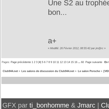
Une S2 au trophée
bon...
a+
«
Modifié: 26 Février 2012, 08:55:42 par jm@rc
»
Pages:
Page précédente
1
2
3
[
4
]
5
6
7
8
9
10
11
12
13
14
15
16
...
60
Page suivante
En 
Club944.net
»
Les salons de discussion du Club944.net
»
Le salon Porsche
»
[VID
GFX par
ti_bonhomme
&
Jmarc
|
Cl