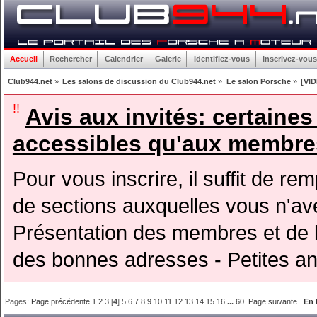
Accueil
Rechercher
Calendrier
Galerie
Identifiez-vous
Inscrivez-vous
Club944.net
»
Les salons de discussion du Club944.net
»
Le salon Porsche
»
[VID
!!
Avis aux invités: certaine
accessibles qu'aux membres
Pour vous inscrire, il suffit de rem
de sections auxquelles vous n'avez
Présentation des membres et de l
des bonnes adresses - Petites a
Pages:
Page précédente
1
2
3
[
4
]
5
6
7
8
9
10
11
12
13
14
15
16
...
60
Page suivante
En 