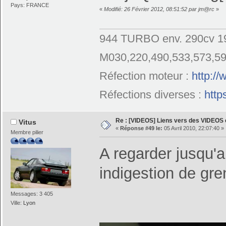
Pays: FRANCE
«
Modifié: 26 Février 2012, 08:51:52 par jm@rc
»
944 TURBO env. 290cv 19
M030,220,490,533,573,5
Réfection moteur :
http:/
Réfections diverses :
http
Re : [VIDEOS] Liens vers des VIDEOS
Vitus
«
Réponse #49 le:
05 Avril 2010, 22:07:40 »
Membre pilier
A regarder jusqu'
indigestion de gr
Messages: 3 405
Ville:
Lyon