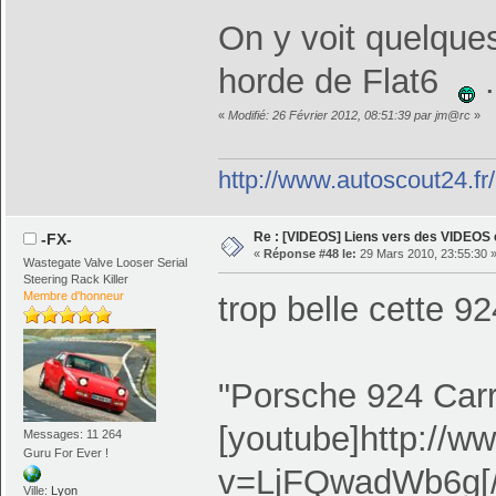
On y voit quelque
horde de Flat6
.
«
Modifié: 26 Février 2012, 08:51:39 par jm@rc
»
http://www.autoscout24.f
Re : [VIDEOS] Liens vers des VIDEOS
-FX-
«
Réponse #48 le:
29 Mars 2010, 23:55:30 
Wastegate Valve Looser Serial
Steering Rack Killer
Membre d'honneur
trop belle cette 9
"Porsche 924 Carr
[youtube]http://
Messages: 11 264
Guru For Ever !
v=LjFQwadWb6g[/
Ville:
Lyon