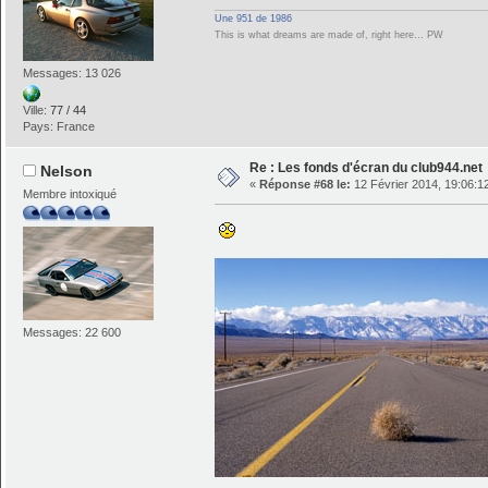
Une 951 de 1986
This is what dreams are made of, right here… PW
Messages: 13 026
Ville:
77 / 44
Pays: France
Re : Les fonds d'écran du club944.net
Nelson
«
Réponse #68 le:
12 Février 2014, 19:06:1
Membre intoxiqué
Messages: 22 600