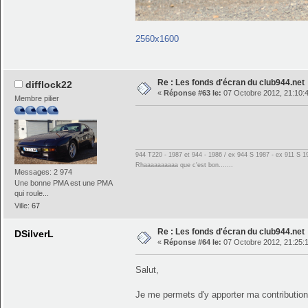
2560x1600
Re : Les fonds d'écran du club944.net
difflock22
«
Réponse #63 le:
07 Octobre 2012, 21:10:
Membre pilier
944 T220 - 1987 et 944 - 1986 / ex 944 S 1987 - ex 911 S 1
Rhaaaaaaaaaa que c'est bon.......
Messages: 2 974
Une bonne PMA est une PMA
qui roule...
Ville:
67
Re : Les fonds d'écran du club944.net
DSilverL
«
Réponse #64 le:
07 Octobre 2012, 21:25:
Salut,
Je me permets d'y apporter ma contribution