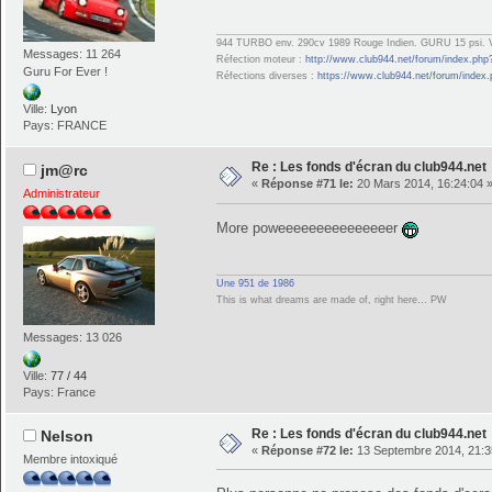
944 TURBO env. 290cv 1989 Rouge Indien. GURU 15 psi. V
Messages: 11 264
Réfection moteur :
http://www.club944.net/forum/index.php
Guru For Ever !
Réfections diverses :
https://www.club944.net/forum/index
Ville:
Lyon
Pays: FRANCE
Re : Les fonds d'écran du club944.net
jm@rc
«
Réponse #71 le:
20 Mars 2014, 16:24:04 
Administrateur
More poweeeeeeeeeeeeeeer
Une 951 de 1986
This is what dreams are made of, right here… PW
Messages: 13 026
Ville:
77 / 44
Pays: France
Re : Les fonds d'écran du club944.net
Nelson
«
Réponse #72 le:
13 Septembre 2014, 21:3
Membre intoxiqué