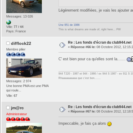
Légèrement modifiées, je vais les ajouter 
Messages: 13 026
Une 951 de 1986
Ville:
77 / 44
This is what dreams are made of, right here… PW
Pays: France
Re : Les fonds d'écran du club944.net
difflock22
«
Réponse #66 le:
08 Octobre 2012, 12:15:
Membre pilier
C' est bien pour ca qu'elles sont la.......
944 T220 - 1987 et 944 - 1986 / ex 944 S 1987 - ex 911 S 1
Rhaaaaaaaaaa que c'est bon.......
Messages: 2 974
Une bonne PMA est une PMA
qui roule...
Ville:
67
Re : Les fonds d'écran du club944.net
jm@rc
«
Réponse #67 le:
08 Octobre 2012, 12:18:
Administrateur
Impeccable, je fais ça alors