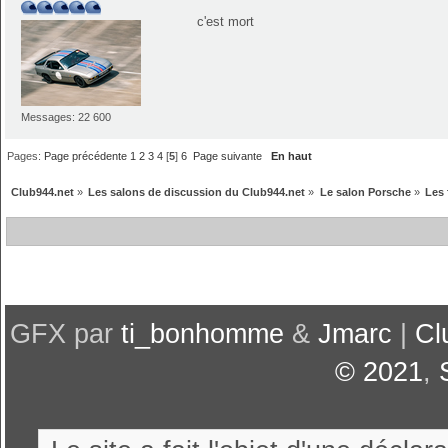
c'est mort
Messages: 22 600
Pages:
Page précédente
1
2
3
4
[
5
]
6
Page suivante
En haut
Club944.net
»
Les salons de discussion du Club944.net
»
Le salon Porsche
»
Les 
GFX par
ti_bonhomme
&
Jmarc
|
Cl
© 2021
,