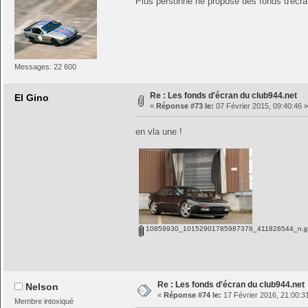
Plus personne ne propose des fonds d'ecr
Messages: 22 600
Re : Les fonds d'écran du club944.net
El Gino
«
Réponse #73 le:
07 Février 2015, 09:40:46 »
en vla une !
10859930_10152901785987378_411826544_n.j
Re : Les fonds d'écran du club944.net
Nelson
«
Réponse #74 le:
17 Février 2016, 21:00:3
Membre intoxiqué