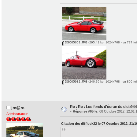
DSC05653.JPG
(295.41 ko, 1024x768 - vu 797 foi
DSC05932.JPG
(246.79 ko, 1024x768 - vu 806 foi
Re : Re : Les fonds d'écran du club944
jm@rc
«
Réponse #65 le:
08 Octobre 2012, 12:01:
Administrateur
Citation de: difflock22 le 07 Octobre 2012, 21:1