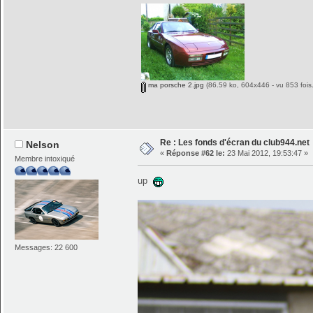
ma porsche 2.jpg
(86.59 ko, 604x446 - vu 853 fois.
Re : Les fonds d'écran du club944.net
Nelson
«
Réponse #62 le:
23 Mai 2012, 19:53:47 »
Membre intoxiqué
up
Messages: 22 600