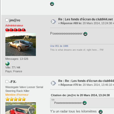
Re : Les fonds d'écran du club944.net
jm@rc
«
Réponse #69 le:
20 Mars 2014, 13:24:38 
Administrateur
Poweeeeeeeeeeeeeer
Une 951 de 1986
This is what dreams are made of, right here… PW
Messages: 13 026
Ville:
77 / 44
Pays: France
Re : Re : Les fonds d'écran du club944
-FX-
«
Réponse #70 le:
20 Mars 2014, 13:46:10 
Wastegate Valve Looser Serial
Steering Rack Killer
Membre d'honneur
Citation de: jm@rc le 20 Mars 2014, 13:24:38
Poweeeeeeeeeeeeeer
Y'a un radar tous les kilomètres