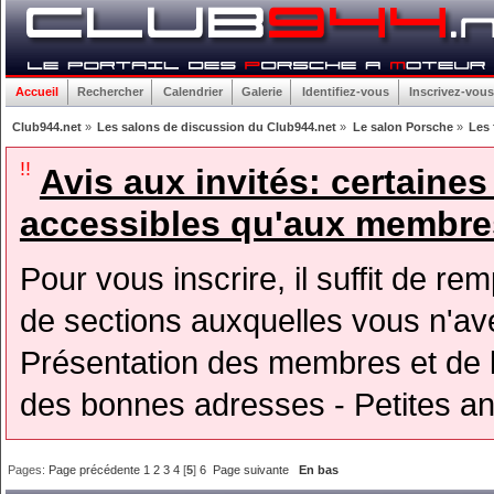
Accueil
Rechercher
Calendrier
Galerie
Identifiez-vous
Inscrivez-vous
Club944.net
»
Les salons de discussion du Club944.net
»
Le salon Porsche
»
Les 
!!
Avis aux invités: certaine
accessibles qu'aux membres
Pour vous inscrire, il suffit de rem
de sections auxquelles vous n'avez
Présentation des membres et de l
des bonnes adresses - Petites a
Pages:
Page précédente
1
2
3
4
[
5
]
6
Page suivante
En bas