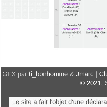
23
24
-
Semaine 35
13
14
15
16
17
18
19
Anniversaires :
DareDevil (46)
,
»
20
21
22
23
24
25
26
Call964 (50)
,
weny05 (64)
27
28
29
30
30
31
-
Semaine 36
Anniversaires :
Anniversaires :
christophe64230
Sav06 (33)
,
Clem
»
(57)
(44)
GFX par
ti_bonhomme
&
Jmarc
|
Cl
© 2021
,
Le site a fait l'objet d'une décl