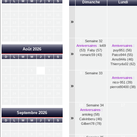
D
L
M
M
J
V
S
Dimanche
Lundi
1
2
3
4
5
6
7
8
9
10
11
»
12
13
14
15
16
17
18
19
20
21
22
23
24
25
26
27
28
29
30
31
2
3
-
Semaine 32
Anniversaires :
lo69
Anniversaires :
Août 2026
(53)
,
Faby (57)
,
puyi951 (56)
,
»
romaric59 (43)
Patco944 (55)
,
D
L
M
M
J
V
S
Arno944s (46)
,
1
Thierrydu02 (62)
2
3
4
5
6
7
8
9
10
-
Semaine 33
Anniversaires :
9
10
11
12
13
14
15
nico-951 (39)
,
»
16
17
18
19
20
21
22
pierrot80400 (38)
23
24
25
26
27
28
29
30
31
16
17
-
Semaine 34
Anniversaires :
Septembre 2026
antoleg (58)
,
»
Calvinberu (46)
,
D
L
M
M
J
V
S
Gilbert78 (78)
1
2
3
4
5
6
7
8
9
10
11
12