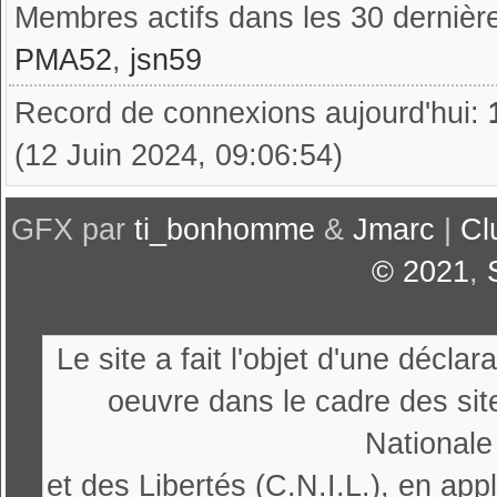
Membres actifs dans les 30 dernièr
PMA52
,
jsn59
Record de connexions aujourd'hui:
(12 Juin 2024, 09:06:54)
GFX par
ti_bonhomme
&
Jmarc
|
Cl
© 2021
,
Le site a fait l'objet d'une décl
oeuvre dans le cadre des sit
Nationale
et des Libertés (C.N.I.L.), en appl