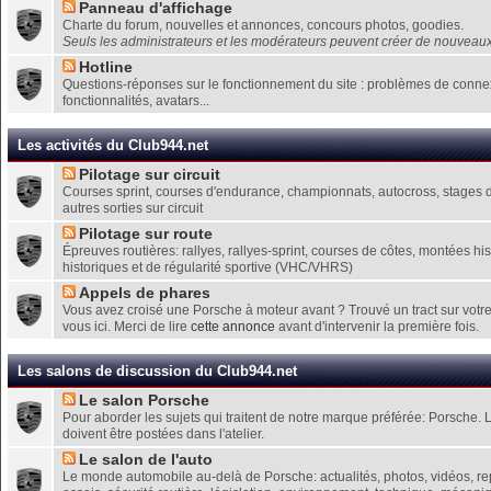
Panneau d'affichage
Charte du forum, nouvelles et annonces, concours photos, goodies.
Seuls les administrateurs et les modérateurs peuvent créer de nouveaux
Hotline
Questions-réponses sur le fonctionnement du site : problèmes de connexi
fonctionnalités, avatars...
Les activités du Club944.net
Pilotage sur circuit
Courses sprint, courses d'endurance, championnats, autocross, stages de
autres sorties sur circuit
Pilotage sur route
Épreuves routières: rallyes, rallyes-sprint, courses de côtes, montées his
historiques et de régularité sportive (VHC/VHRS)
Appels de phares
Vous avez croisé une Porsche à moteur avant ? Trouvé un tract sur votr
vous ici. Merci de lire
cette annonce
avant d'intervenir la première fois.
Les salons de discussion du Club944.net
Le salon Porsche
Pour aborder les sujets qui traitent de notre marque préférée: Porsche.
doivent être postées dans l'atelier.
Le salon de l'auto
Le monde automobile au-delà de Porsche: actualités, photos, vidéos, re