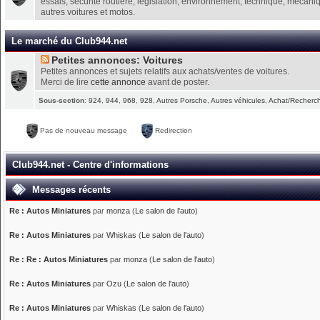
essais, sécurité routière, législation, environnement, technique, mécani
autres voitures et motos.
Le marché du Club944.net
Petites annonces: Voitures
Petites annonces et sujets relatifs aux achats/ventes de voitures.
Merci de lire
cette annonce
avant de poster.
Sous-section
:
924
,
944
,
968
,
928
,
Autres Porsche
,
Autres véhicules
,
Achat/Recherch
Pas de nouveau message
Redirection
Club944.net - Centre d'informations
Messages récents
Re : Autos Miniatures
par
monza
(
Le salon de l'auto
)
Re : Autos Miniatures
par
Whiskas
(
Le salon de l'auto
)
Re : Re : Autos Miniatures
par
monza
(
Le salon de l'auto
)
Re : Autos Miniatures
par
Ozu
(
Le salon de l'auto
)
Re : Autos Miniatures
par
Whiskas
(
Le salon de l'auto
)