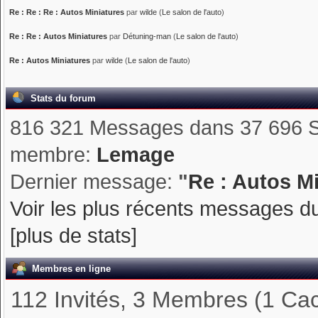
Re : Re : Re : Autos Miniatures
par
wilde
(
Le salon de l'auto
)
Re : Re : Autos Miniatures
par
Détuning-man
(
Le salon de l'auto
)
Re : Autos Miniatures
par
wilde
(
Le salon de l'auto
)
Stats du forum
816 321 Messages dans 37 696 S
membre:
Lemage
Dernier message:
"
Re : Autos M
Voir les plus récents messages d
[plus de stats]
Membres en ligne
112 Invités, 3 Membres (1 Ca