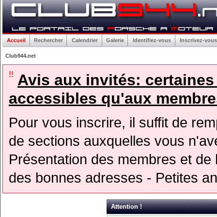
Accueil
Rechercher
Calendrier
Galerie
Identifiez-vous
Inscrivez-vous
Club944.net
!!
Avis aux invités: certaine
accessibles qu'aux membres
Pour vous inscrire, il suffit de rem
de sections auxquelles vous n'avez
Présentation des membres et de l
des bonnes adresses - Petites a
Attention !