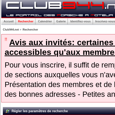
Accueil
Rechercher
Calendrier
Galerie
Identifiez-vous
Inscrivez-vous
Club944.net
»
Rechercher
!!
Avis aux invités: certaine
accessibles qu'aux membres
Pour vous inscrire, il suffit de rem
de sections auxquelles vous n'avez
Présentation des membres et de l
des bonnes adresses - Petites a
Régler les paramètres de recherche