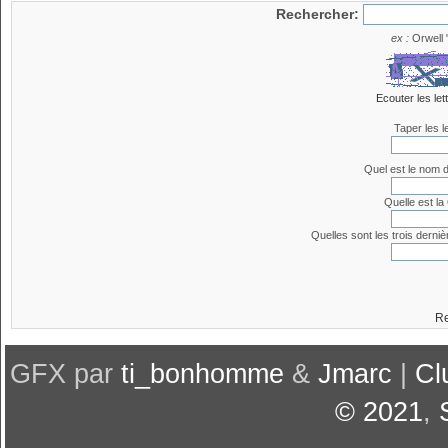
Rechercher:
ex :
Orwell 
Ecouter les let
Taper les l
Quel est le nom 
Quelle est la
Quelles sont les trois derniè
Re
GFX par
ti_bonhomme
&
Jmarc
|
Cl
© 2021
,