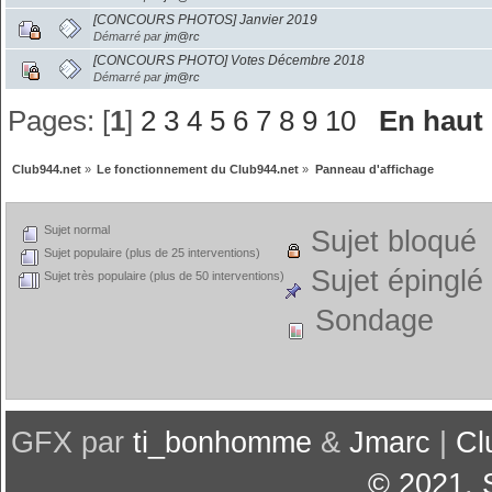
[CONCOURS PHOTOS] Janvier 2019
Démarré par
jm@rc
[CONCOURS PHOTO] Votes Décembre 2018
Démarré par
jm@rc
Pages: [
1
]
2
3
4
5
6
7
8
9
10
En haut
Club944.net
»
Le fonctionnement du Club944.net
»
Panneau d'affichage
Sujet normal
Sujet bloqué
Sujet populaire (plus de 25 interventions)
Sujet épinglé
Sujet très populaire (plus de 50 interventions)
Sondage
GFX par
ti_bonhomme
&
Jmarc
|
Cl
© 2021
,