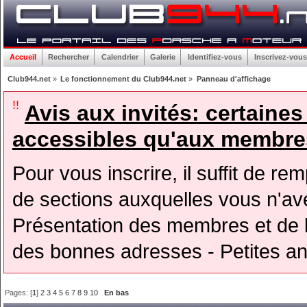
Accueil
Rechercher
Calendrier
Galerie
Identifiez-vous
Inscrivez-vous
Club944.net
»
Le fonctionnement du Club944.net
»
Panneau d'affichage
!!
Avis aux invités: certaine
accessibles qu'aux membres
Pour vous inscrire, il suffit de rem
de sections auxquelles vous n'avez
Présentation des membres et de l
des bonnes adresses - Petites a
Pages: [
1
]
2
3
4
5
6
7
8
9
10
En bas