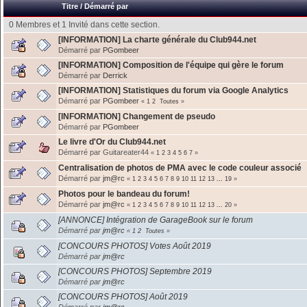
Titre
/
Démarré par
0 Membres et 1 Invité dans cette section.
[INFORMATION] La charte générale du Club944.net
Démarré par
PGombeer
[INFORMATION] Composition de l'équipe qui gère le forum
Démarré par
Derrick
[INFORMATION] Statistiques du forum via Google Analytics
Démarré par
PGombeer
«
1
2
Toutes
»
[INFORMATION] Changement de pseudo
Démarré par
PGombeer
Le livre d'Or du Club944.net
Démarré par Guitareater44
«
1
2
3
4
5
6
7
»
Centralisation de photos de PMA avec le code couleur associé
Démarré par
jm@rc
«
1
2
3
4
5
6
7
8
9
10
11
12
13
...
19
»
Photos pour le bandeau du forum!
Démarré par
jm@rc
«
1
2
3
4
5
6
7
8
9
10
11
12
13
...
20
»
[ANNONCE] Intégration de GarageBook sur le forum
Démarré par
jm@rc
«
1
2
Toutes
»
[CONCOURS PHOTOS] Votes Août 2019
Démarré par
jm@rc
[CONCOURS PHOTOS] Septembre 2019
Démarré par
jm@rc
[CONCOURS PHOTOS] Août 2019