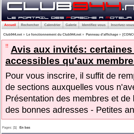
Accueil
Rechercher
Calendrier
Galerie
Identifiez-vous
Inscrivez-vous
Club944.net
»
Le fonctionnement du Club944.net
»
Panneau d'affichage
»
[CONC
!!
Avis aux invités: certaine
accessibles qu'aux membres
Pour vous inscrire, il suffit de rem
de sections auxquelles vous n'avez
Présentation des membres et de l
des bonnes adresses - Petites a
Pages: [
1
]
En bas