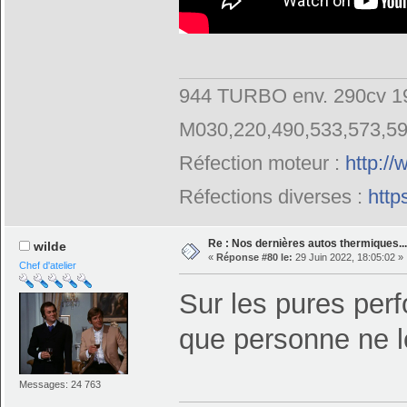
944 TURBO env. 290cv 19
M030,220,490,533,573,5
Réfection moteur :
http:/
Réfections diverses :
http
Re : Nos dernières autos thermiques....
wilde
«
Réponse #80 le:
29 Juin 2022, 18:05:02 »
Chef d'atelier
Sur les pures per
que personne ne l
Messages: 24 763