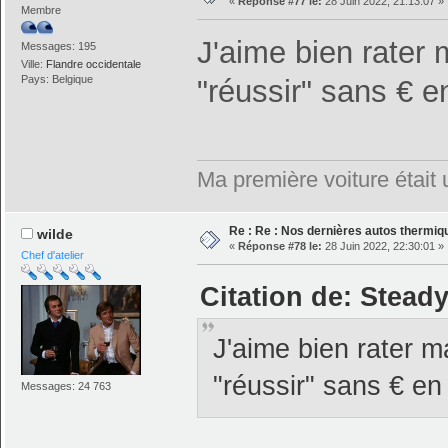
«
Réponse #77 le:
28 Juin 2022, 21:13:07 »
Membre
J'aime bien rater
Messages: 195
Ville:
Flandre occidentale
Pays: Belgique
"réussir" sans € e
Ma première voiture était
Re : Re : Nos dernières autos thermique
wilde
«
Réponse #78 le:
28 Juin 2022, 22:30:01 »
Chef d'atelier
Citation de: Steady
J'aime bien rater 
"réussir" sans € en
Messages: 24 763