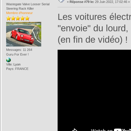
«
Réponse #79 le:
29 Juin 2022, 17:02:46 »
Wastegate Valve Looser Serial
Steering Rack Killer
Membre d'honneur
Les voitures élec
"envoie" du lourd,
(en fin de vidéo) !
Messages: 11 264
Guru For Ever !
Ville:
Lyon
Pays: FRANCE