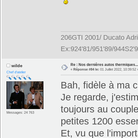
206GTI 2001/ Ducato Adr
Ex:924'81/951'89/944S2'9
Re : Nos dernières autos thermiques....
wilde
«
Réponse #84 le:
01 Juillet 2022, 10:39:52 
Chef d'atelier
Bah, fidèle à ma c
Je regarde, j'estim
toujours au couple
Messages: 24 763
petites 1200 essen
Et, vu que l'impo