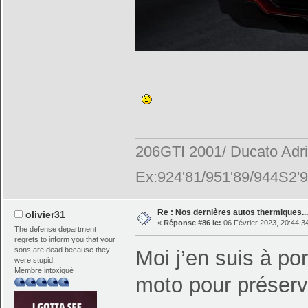
206GTI 2001/ Ducato Adr
Ex:924'81/951'89/944S2'9
Re : Nos dernières autos thermiques....
olivier31
«
Réponse #86 le:
06 Février 2023, 20:44:3
The defense department
regrets to inform you that your
sons are dead because they
Moi j’en suis à p
were stupid
Membre intoxiqué
moto pour préserv