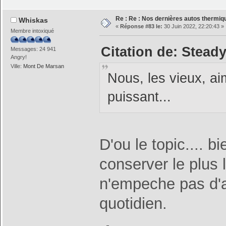
Re : Re : Nos dernières autos thermique
Whiskas
«
Réponse #83 le:
30 Juin 2022, 22:20:43 »
Membre intoxiqué
Citation de: Steady
Messages: 24 941
Angry!
Ville:
Mont De Marsan
Nous, les vieux, a
puissant...
D'ou le topic.... bi
conserver le plus 
n'empeche pas d'a
quotidien.