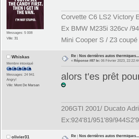
Corvette C6 LS2 Victory E
Ex BMW M235i 326cv /944
Messages: 5 008
Mini Cooper S / Z3 coupé 2
Ville:
31
Re : Nos dernières autos thermiques....
Whiskas
«
Réponse #87 le:
06 Février 2023, 22:22:4
Membre intoxiqué
alors t'es prêt pou
Messages: 24 941
Angry!
Ville:
Mont De Marsan
206GTI 2001/ Ducato Adr
Ex:924'81/951'89/944S2'9
Re : Nos dernières autos thermiques....
olivier31