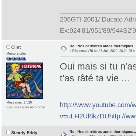
206GTI 2001/ Ducato Adr
Ex:924'81/951'89/944S2'9
Re : Nos dernières autos thermiques....
Clint
«
Réponse #76 le:
28 Juin 2022, 20:24:25 »
Membre pilier
Oui mais si tu n'a
t'as râté ta vie ...
Messages: 1 326
http://www.youtube.com/
Fais pas couler un bronze
v=uLH2Ul8kzDUhttp://ww
Re : Nos dernières autos thermiques....
Steady Eddy