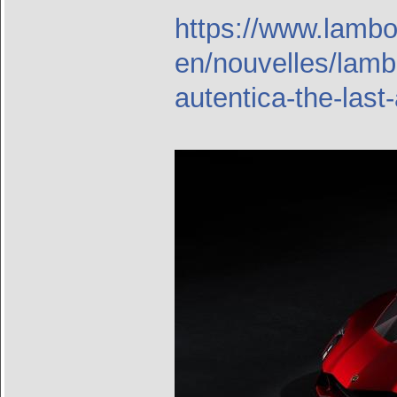
https://www.lambo
en/nouvelles/lambo
autentica-the-last