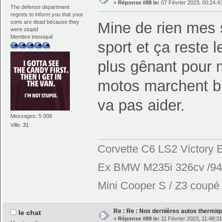
«
Réponse #88 le:
07 Février 2023, 00:24:4
The defense department
regrets to inform you that your
sons are dead because they
Mine de rien mes
were stupid
Membre intoxiqué
sport et ça reste 
plus gênant pour 
motos marchent bi
va pas aider.
Messages: 5 008
Ville:
31
Corvette C6 LS2 Victory E
Ex BMW M235i 326cv /944
Mini Cooper S / Z3 coupé 2
Re : Re : Nos dernières autos thermique
le chat
«
Réponse #89 le:
11 Février 2023, 11:48:31