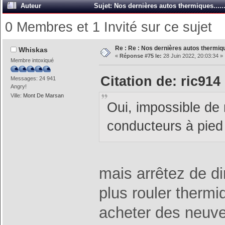
Auteur
Sujet: Nos dernières autos thermiques.....
0 Membres et 1 Invité sur ce sujet
Re : Re : Nos dernières autos thermique
Whiskas
«
Réponse #75 le:
28 Juin 2022, 20:03:34 »
Membre intoxiqué
Citation de: ric914
Messages: 24 941
Angry!
Ville:
Mont De Marsan
Oui, impossible de 
conducteurs à pied
mais arrêtez de d
plus rouler therm
acheter des neuve