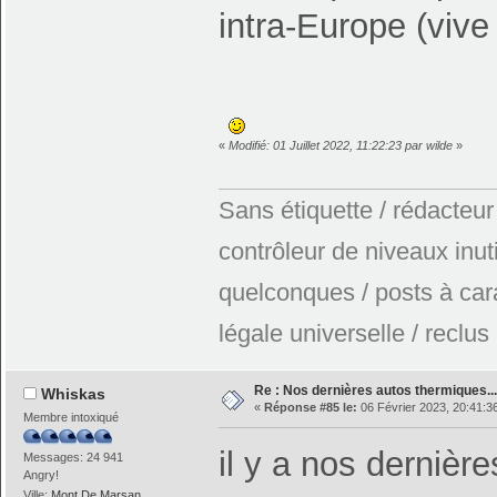
intra-Europe (vive
«
Modifié: 01 Juillet 2022, 11:22:23 par wilde
»
Sans étiquette / rédacteur
contrôleur de niveaux inuti
quelconques / posts à car
légale universelle / reclus
Re : Nos dernières autos thermiques....
Whiskas
«
Réponse #85 le:
06 Février 2023, 20:41:3
Membre intoxiqué
il y a nos dernières
Messages: 24 941
Angry!
Ville:
Mont De Marsan