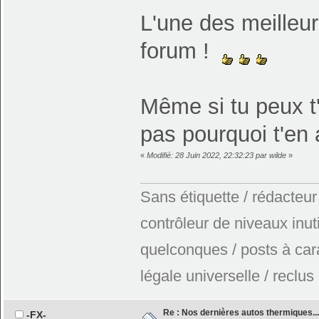
L'une des meilleu
forum !
Même si tu peux t
pas pourquoi t'en
«
Modifié: 28 Juin 2022, 22:32:23 par wilde
»
Sans étiquette / rédacteur
contrôleur de niveaux inuti
quelconques / posts à car
légale universelle / reclus
Re : Nos dernières autos thermiques....
-FX-