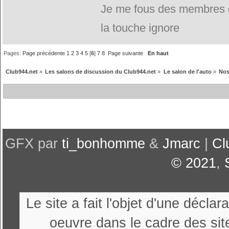
Je me fous des membres de
la touche ignore
Pages:
Page précédente
1
2
3
4
5
[
6
]
7
8
Page suivante
En haut
Club944.net
»
Les salons de discussion du Club944.net
»
Le salon de l'auto
»
Nos
GFX par
ti_bonhomme
&
Jmarc
|
Cl
© 2021
,
Le site a fait l'objet d'une décl
oeuvre dans le cadre des sit