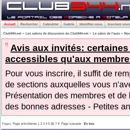
Accueil
Rechercher
Calendrier
Galerie
Identifiez-vous
Inscrivez-vous
Club944.net
»
Les salons de discussion du Club944.net
»
Le salon de l'auto
»
Nos
!!
Avis aux invités: certaine
accessibles qu'aux membres
Pour vous inscrire, il suffit de rem
de sections auxquelles vous n'avez
Présentation des membres et de l
des bonnes adresses - Petites a
Pages:
Page précédente
1
2
3
4
5
[
6
]
7
8
Page suivante
En bas