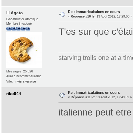
Re : Immatriculations en cours
Agato
«
Réponse #10 le:
13 Août 2012, 17:29:06 »
Ghostbuster atomique
Membre intoxiqué
T'es sur que c'éta
starving trolls one at a t
Messages: 25 526
Aura : incommensurable
Ville:
, riviera varoise
Re : Immatriculations en cours
riko944
«
Réponse #11 le:
13 Août 2012, 17:49:39 »
italienne peut etr