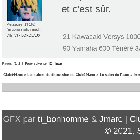
et c'est sûr.
Messages: 13 192
I'm going slightly mad...
'21 Kawasaki Versys 100
Ville:
33 - BORDEAUX
'90 Yamaha 600 Ténéré 
Pages: [
1
]
2
3
Page suivante
En haut
Club944.net
»
Les salons de discussion du Club944.net
»
Le salon de l'auto
»
Imm
GFX par
ti_bonhomme
&
Jmarc
|
Cl
© 2021
,