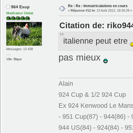
Re : Re : Immatriculations en cours
964 Exup
«
Réponse #12 le:
13 Août 2012, 18:26:29 »
Modérateur Global
Citation de: riko94
italienne peut etre
Messages: 13 438
.....
pas mieux
Ville:
Blaye
Alain
924 Cup & 1/2 924 Cup
Ex 924 Kenwood Le Mans N
- 951 Cup(87) - 944(86) - 
944 US(84) - 924(84) - 951