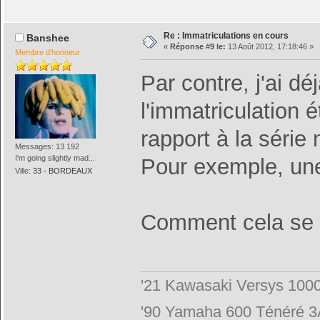
Re : Immatriculations en cours
Banshee
«
Réponse #9 le:
13 Août 2012, 17:18:46 »
Membre d'honneur
Par contre, j'ai dé
l'immatriculation
rapport à la série
Messages: 13 192
I'm going slightly mad...
Pour exemple, une
Ville:
33 - BORDEAUX
Comment cela se fa
'21 Kawasaki Versys 100
'90 Yamaha 600 Ténéré 