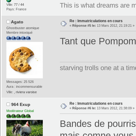
This is what dreams are 
Ville:
77 / 44
Pays: France
Re : Immatriculations en cours
Agato
«
Réponse #5 le:
13 Mars 2012, 21:19:21 »
Ghostbuster atomique
Membre intoxiqué
Tant que Pompom 
starving trolls one at a t
Messages: 25 526
Aura : incommensurable
Ville:
, riviera varoise
Re : Immatriculations en cours
964 Exup
«
Réponse #6 le:
13 Mars 2012, 21:38:09 »
Modérateur Global
Bandes de pourris
mais comne vous 