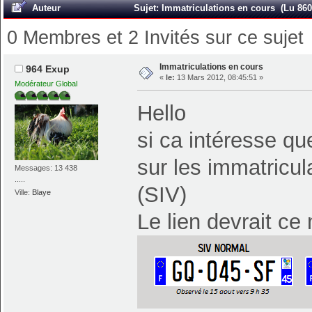
Auteur
Sujet: Immatriculations en cours (Lu 860
0 Membres et 2 Invités sur ce sujet
Immatriculations en cours
964 Exup
«
le:
13 Mars 2012, 08:45:51 »
Modérateur Global
Hello
si ca intéresse q
sur les immatricu
Messages: 13 438
.....
(SIV)
Ville:
Blaye
Le lien devrait ce