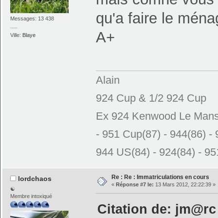
qu'a faire le ménag
Messages: 13 438
.....
A+
Ville:
Blaye
Alain
924 Cup & 1/2 924 Cup
Ex 924 Kenwood Le Mans N
- 951 Cup(87) - 944(86) - 
944 US(84) - 924(84) - 951
Re : Re : Immatriculations en cours
lordchaos
«
Réponse #7 le:
13 Mars 2012, 22:22:39 »
☯
Membre intoxiqué
Citation de: jm@rc