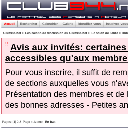
Accueil
Rechercher
Calendrier
Galerie
Identifiez-vous
Inscrivez-vous
Club944.net
»
Les salons de discussion du Club944.net
»
Le salon de l'auto
»
Imm
!!
Avis aux invités: certaine
accessibles qu'aux membres
Pour vous inscrire, il suffit de rem
de sections auxquelles vous n'avez
Présentation des membres et de l
des bonnes adresses - Petites a
Pages: [
1
]
2
3
Page suivante
En bas