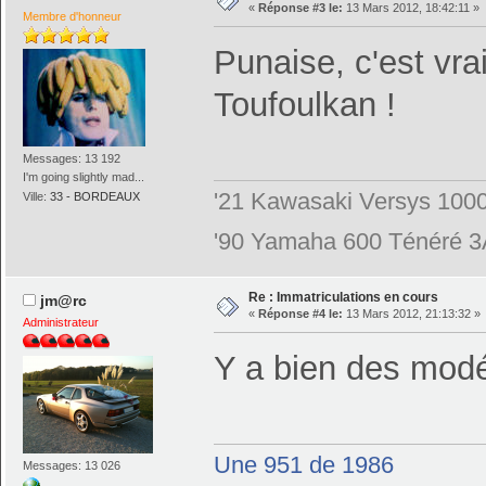
«
Réponse #3 le:
13 Mars 2012, 18:42:11 »
Membre d'honneur
Punaise, c'est vr
Toufoulkan !
Messages: 13 192
I'm going slightly mad...
'21 Kawasaki Versys 100
Ville:
33 - BORDEAUX
'90 Yamaha 600 Ténéré 
Re : Immatriculations en cours
jm@rc
«
Réponse #4 le:
13 Mars 2012, 21:13:32 »
Administrateur
Y a bien des modé
Une 951 de 1986
Messages: 13 026