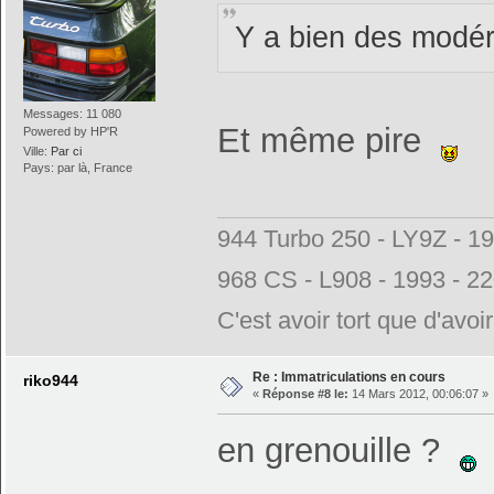
Y a bien des modér
Messages: 11 080
Et même pire
Powered by HP'R
Ville:
Par ci
Pays: par là, France
944 Turbo 250 - LY9Z - 1
968 CS - L908 - 1993 - 2
C'est avoir tort que d'avoi
Re : Immatriculations en cours
riko944
«
Réponse #8 le:
14 Mars 2012, 00:06:07 »
en grenouille ?