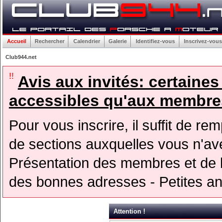
Accueil
Rechercher
Calendrier
Galerie
Identifiez-vous
Inscrivez-vous
Club944.net
!!
Avis aux invités: certaine
accessibles qu'aux membres
Pour vous inscrire, il suffit de rem
de sections auxquelles vous n'avez
Présentation des membres et de l
des bonnes adresses - Petites a
Attention !