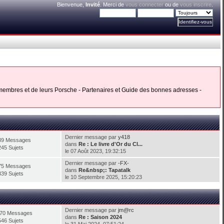
Bienvenue,
Invité
. Merci de
vous connecter
ou de
vous inscrire
.
s membres et de leurs Porsche - Partenaires et Guide des bonnes adresses -
Dernier message par
y418
39 Messages
dans
Re : Le livre d'Or du Cl...
245 Sujets
le 07 Août 2023, 19:32:15
Dernier message par
-FX-
75 Messages
dans
Re&nbsp;: Tapatalk
339 Sujets
le 10 Septembre 2025, 15:20:23
Dernier message par
jm@rc
670 Messages
dans
Re : Saison 2024
546 Sujets