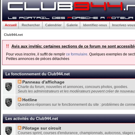
Accueil
Rechercher
Calendrier
Galerie
Identifiez-vous
Inscrivez-vou
Club944.net
!!
Avis aux invités: certaines sections de ce forum ne sont accessib
Pour vous inscrire, il suffit de remplir
ce formulaire
. Quelques exemples de secti
Petites annonces de pièces détachées
Le fonctionnement du Club944.net
Panneau d'affichage
Charte du forum, nouvelles et annonces, concours photos, goodies.
Seuls les administrateurs et les modérateurs peuvent créer de nouveaux
Hotline
Questions-réponses sur le fonctionnement du site : problèmes de connexion
Les activités du Club944.net
Pilotage sur circuit
Courses sprint, courses d'endurance, championnats, autocross, stages de 