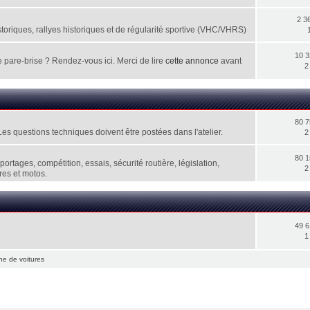
2 3
storiques, rallyes historiques et de régularité sportive (VHC/VHRS)
10 
 pare-brise ? Rendez-vous ici. Merci de lire
cette annonce
avant
2
80 
Les questions techniques doivent être postées dans l'atelier.
2
80 
rtages, compétition, essais, sécurité routière, législation,
2
res et motos.
49 
1
e de voitures