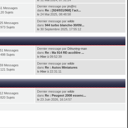
le 31 Mai 2024, 07:51:24
Dernier message par
jm@rc
61 Messages
dans
Re : [924/931/968] l'act...
120 Sujets
le 24 Mai 2025, 08:48:58
Dernier message par
wilde
325 Messages
dans
944 turbo blanche-30/09/...
 973 Sujets
le 30 Septembre 2025, 17:55:12
Dernier message par
Détuning-man
751 Messages
dans
Re : Ma 914 RE-accélère ...
 498 Sujets
le
Hier
à 09:52:39
Dernier message par
wilde
159 Messages
dans
Re : Autos Miniatures
 121 Sujets
le
Hier
à 22:31:11
Dernier message par
wilde
612 Messages
dans
Re : Peugeot 2008 essenc...
 820 Sujets
le 23 Juin 2026, 16:14:57