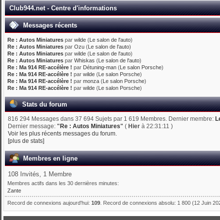
Club944.net - Centre d'informations
Messages récents
Re : Autos Miniatures
par
wilde
(
Le salon de l'auto
)
Re : Autos Miniatures
par
Ozu
(
Le salon de l'auto
)
Re : Autos Miniatures
par
wilde
(
Le salon de l'auto
)
Re : Autos Miniatures
par
Whiskas
(
Le salon de l'auto
)
Re : Ma 914 RE-accélère !
par
Détuning-man
(
Le salon Porsche
)
Re : Ma 914 RE-accélère !
par
wilde
(
Le salon Porsche
)
Re : Ma 914 RE-accélère !
par
monza
(
Le salon Porsche
)
Re : Ma 914 RE-accélère !
par
wilde
(
Le salon Porsche
)
Stats du forum
816 294 Messages dans 37 694 Sujets par 1 619 Membres. Dernier membre:
L
Dernier message:
"
Re : Autos Miniatures
"
(
Hier
à 22:31:11 )
Voir les plus récents messages du forum.
[plus de stats]
Membres en ligne
108 Invités, 1 Membre
Membres actifs dans les 30 dernières minutes:
Zante
Record de connexions aujourd'hui:
109
. Record de connexions absolu: 1 800 (12 Juin 20