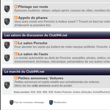
Pilotage sur route
Épreuves routières: rallyes, rallyes-sprint, courses de côtes, montées hi
Appels de phares
Vous avez croisé une Porsche à moteur avant ? Trouvé un tract sur votre
d'intervenir la première fois.
Les salons de discussion du Club944.net
Le salon Porsche
Pour aborder les sujets qui traitent de notre marque préférée: Porsche. 
Le salon de l'auto
Le monde automobile au-delà de Porsche: actualités, photos, vidéos, repo
environnement, technique, mécanique, présentation de vos autres voitu
Le marché du Club944.net
Petites annonces: Voitures
Petites annonces et sujets relatifs aux achats/ventes de voitures.
Merci de lire
cette annonce
avant de poster.
Sous-section
:
924
,
944
,
968
,
928
,
Autres Porsche
,
Autres véhicules
,
Achat/Recherch
Pas de nouveau message
Redirection