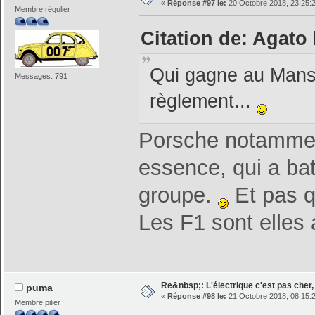
«
Réponse #97 le:
20 Octobre 2018, 23:25:
Membre régulier
Citation de: Agato 
Qui gagne au Mans,
Messages: 791
règlement...
Porsche notamment
essence, qui a ba
groupe.
Et pas q
Les F1 sont elles a
Re&nbsp;: L'électrique c'est pas cher, 
puma
«
Réponse #98 le:
21 Octobre 2018, 08:15:
Membre pilier