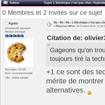
Auteur
Sujet: L'électrique c'est pas cher, l'hybri
0 Membres et 2 Invités sur ce sujet
Re : Re : Re : L'électrique c'est pas ch
Agato
«
Réponse #90 le:
19 Octobre 2018, 21:23:
Ghostbuster atomique
Membre intoxiqué
Citation de: olivie
Gageons qu'on trouv
toujours tiré la tec
+1 ce sont des te
Messages: 25 526
Aura : incommensurable
Ville:
, riviera varoise
mérite de montrer 
alternatives.