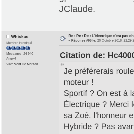
JClaude.
Re : Re : Re : L'électrique c'est pas ch
Whiskas
«
Réponse #95 le:
20 Octobre 2018, 22:29:
Membre intoxiqué
Citation de: Hc400
Messages: 24 940
Angry!
Ville:
Mont De Marsan
Je préférerais roule
moteur !
Sportif ? On est à l
Électrique ? Merci 
sa Zoé, l'honneur es
Hybride ? Pas avant