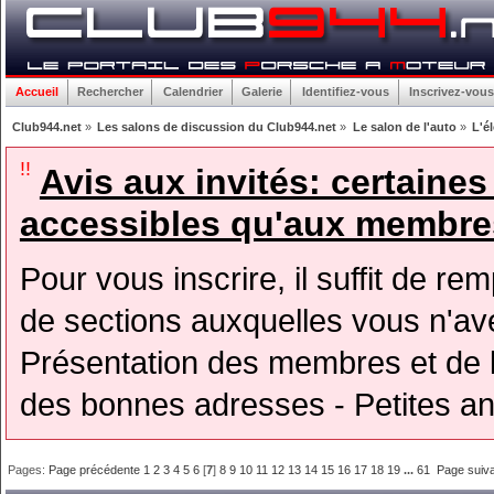
Accueil
Rechercher
Calendrier
Galerie
Identifiez-vous
Inscrivez-vous
Club944.net
»
Les salons de discussion du Club944.net
»
Le salon de l'auto
»
L'é
!!
Avis aux invités: certaine
accessibles qu'aux membres
Pour vous inscrire, il suffit de rem
de sections auxquelles vous n'avez
Présentation des membres et de l
des bonnes adresses - Petites a
Pages:
Page précédente
1
2
3
4
5
6
[
7
]
8
9
10
11
12
13
14
15
16
17
18
19
...
61
Page suiv