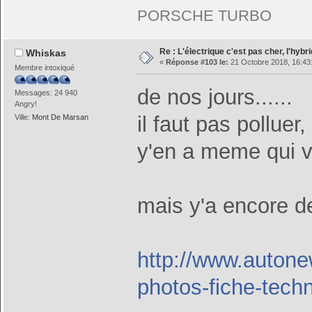
PORSCHE TURBO
Re : L'électrique c'est pas cher, l'hybr
Whiskas
«
Réponse #103 le:
21 Octobre 2018, 16:43
Membre intoxiqué
de nos jours......
Messages: 24 940
Angry!
il faut pas polluer
Ville:
Mont De Marsan
y'en a meme qui veu
mais y'a encore de
http://www.autonew
photos-fiche-tech