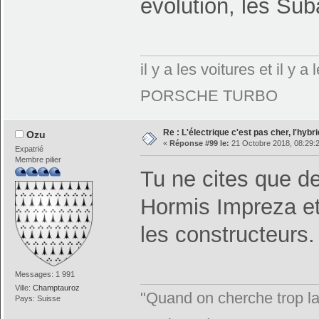
évolution, les Suba
il y a les voitures et il y
PORSCHE TURBO
Re : L'électrique c'est pas cher, l'hybr
Ozu
«
Réponse #99 le:
21 Octobre 2018, 08:29:
Expatrié
Membre pilier
Tu ne cites que de
Hormis Impreza et 
les constructeurs.
Messages: 1 991
Ville:
Champtauroz
"Quand on cherche trop la
Pays: Suisse