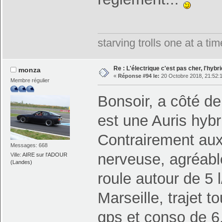
starving trolls one at a t
Re : L'électrique c'est pas cher, l'hybr
monza
«
Réponse #94 le:
20 Octobre 2018, 21:52:
Membre régulier
Bonsoir, a côté de
est une Auris hybri
Contrairement aux 
Messages: 668
nerveuse, agréabl
Ville:
AIRE sur l'ADOUR
(Landes)
roule autour de 5 
Marseille, trajet 
gps et conso de 6