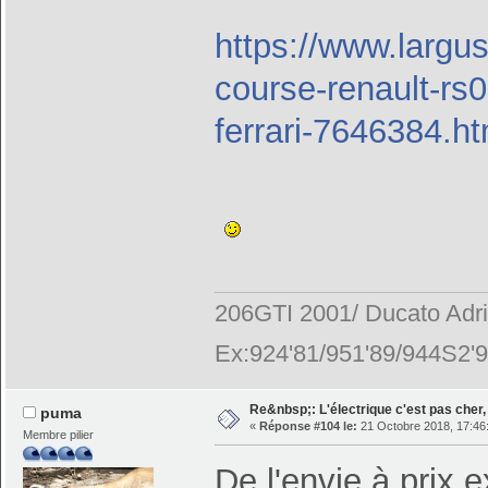
https://www.largus
course-renault-rs0
ferrari-7646384.ht
206GTI 2001/ Ducato Adr
Ex:924'81/951'89/944S2'9
Re&nbsp;: L'électrique c'est pas cher, 
puma
«
Réponse #104 le:
21 Octobre 2018, 17:46
Membre pilier
De l'envie à prix ex