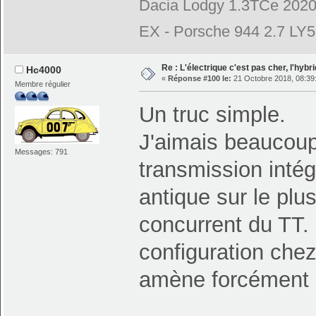
Dacia Lodgy 1.3TCe 2020
EX - Porsche 944 2.7 LY
Re : L'électrique c'est pas cher, l'hybr
Hc4000
«
Réponse #100 le:
21 Octobre 2018, 08:39
Membre régulier
Un truc simple.
J'aimais beaucou
Messages: 791
transmission intég
antique sur le plus 
concurrent du TT. 
configuration chez
amène forcément à