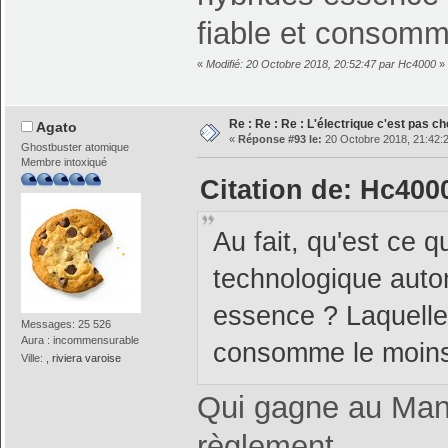
fiable et consom
«
Modifié: 20 Octobre 2018, 20:52:47 par Hc4000
»
Re : Re : Re : L'électrique c'est pas ch
Agato
«
Réponse #93 le:
20 Octobre 2018, 21:42:
Ghostbuster atomique
Membre intoxiqué
Citation de: Hc400
Au fait, qu'est ce 
technologique auto
essence ? Laquelle 
Messages: 25 526
Aura : incommensurable
consomme le moin
Ville:
, riviera varoise
Qui gagne au Mans
règlement...