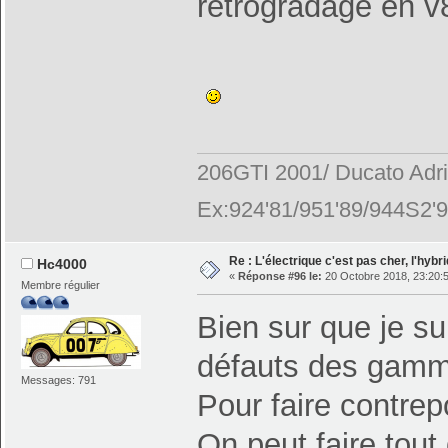
rétrogradage en v8
206GTI 2001/ Ducato Adr
Ex:924'81/951'89/944S2'9
Re : L'électrique c'est pas cher, l'hybr
Hc4000
«
Réponse #96 le:
20 Octobre 2018, 23:20:
Membre régulier
Bien sur que je sui
défauts des gamme
Messages: 791
Pour faire contre
On peut faire tout 