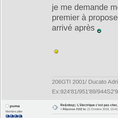
je me demande mem
premier à proposer
arrivé après
206GTI 2001/ Ducato Adr
Ex:924'81/951'89/944S2'9
Re&nbsp;: L'électrique c'est pas cher, 
puma
«
Réponse #102 le:
21 Octobre 2018, 13:41
Membre pilier