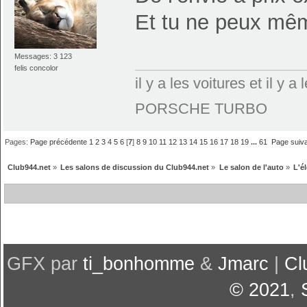
Et tu ne peux mêm
Messages: 3 123
felis concolor
il y a les voitures et il y
PORSCHE TURBO
Pages:
Page précédente
1
2
3
4
5
6
[
7
]
8
9
10
11
12
13
14
15
16
17
18
19
...
61
Page suiv
Club944.net
»
Les salons de discussion du Club944.net
»
Le salon de l'auto
»
L'é
GFX par
ti_bonhomme
&
Jmarc
|
Cl
© 2021
,