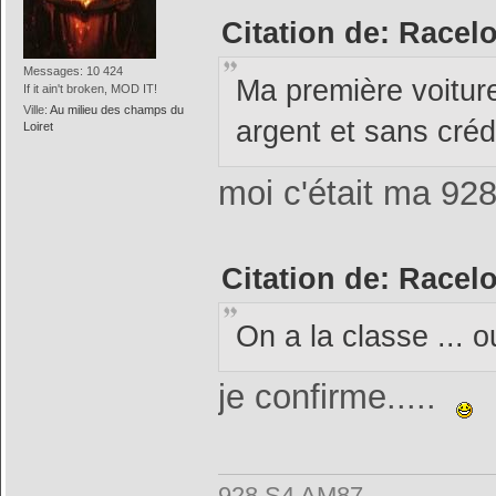
Citation de: Racel
Messages: 10 424
Ma première voitu
If it ain't broken, MOD IT!
Ville:
Au milieu des champs du
argent et sans créd
Loiret
moi c'était ma 928
Citation de: Racel
On a la classe ...
je confirme.....
928 S4 AM87