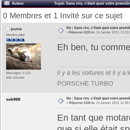
Auteur
Sujet: Sans rire, c'était quoi votre premiè
0 Membres et 1 Invité sur ce sujet
Re : Sans rire, c'était quoi votre prem
puma
«
Réponse #225 le:
14 Janvier 2013, 21:21:
Membre pilier
Eh ben, tu comme
il y a les voitures et il y
Messages: 3 123
felis concolor
PORSCHE TURBO
Re : Sans rire, c'était quoi votre prem
seb968
«
Réponse #226 le:
14 Janvier 2013, 21:38:
En tant que motard
que si elle était sp