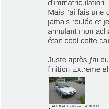
d'immatriculation
Mais j'ai fais une 
jamais roulée et je
annulant mon achat
était cool cette c
Juste après j'ai e
finition Extreme e
1.jpg
(651.5 ko, 1475x1107 - vu 366 fois.)