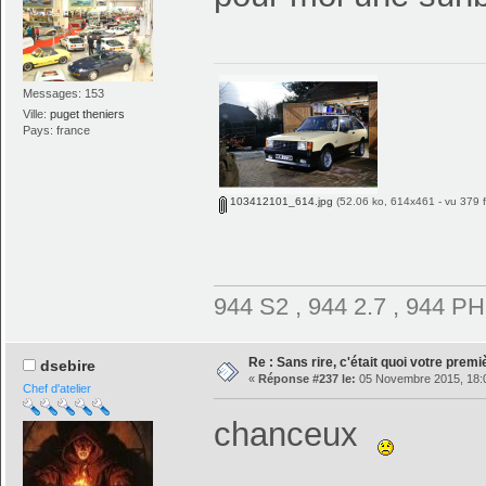
Messages: 153
Ville:
puget theniers
Pays: france
103412101_614.jpg
(52.06 ko, 614x461 - vu 379 f
944 S2 , 944 2.7 , 944 PH
Re : Sans rire, c'était quoi votre prem
dsebire
«
Réponse #237 le:
05 Novembre 2015, 18:0
Chef d'atelier
chanceux