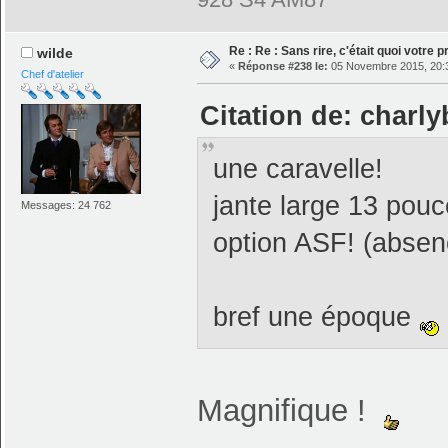
Re : Re : Sans rire, c'était quoi votre 
wilde
«
Réponse #238 le:
05 Novembre 2015, 20:
Chef d'atelier
Citation de: charl
une caravelle!
jante large 13 pouc
Messages: 24 762
option ASF! (absen
bref une époque
Magnifique !