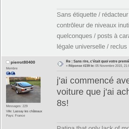
Sans étiquette / rédacteur
contrôleur de niveaux inuti
quelconques / posts à car
légale universelle / reclus
Re : Sans rire, c'était quoi votre prem
pierrot80400
«
Réponse #239 le:
05 Novembre 2015, 21:
Membre
j'ai commencé ave
voiture que j'ai a
8s!
Messages: 229
Ville:
Lassay les châteaux
Pays: France
Patina that only lack of 