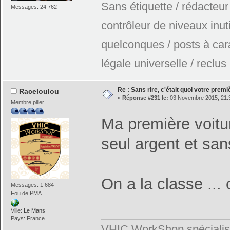
Sans étiquette / rédacteur
Messages: 24 762
contrôleur de niveaux inuti
quelconques / posts à car
légale universelle / reclus
Re : Sans rire, c'était quoi votre prem
Raceloulou
«
Réponse #231 le:
03 Novembre 2015, 21:
Membre pilier
Ma première voit
seul argent et san
On a la classe ..
Messages: 1 684
Fou de PMA
Ville:
Le Mans
Pays: France
VHIC WorkShop spécialis