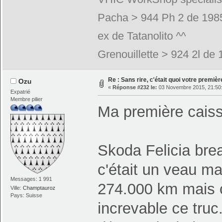
Pacha > 944 Ph 2 de 198
ex de Tatanolito ^^
Grenouillette > 924 2l de 
Re : Sans rire, c'était quoi votre premiè
Ozu
«
Réponse #232 le:
03 Novembre 2015, 21:50
Expatrié
Membre pilier
Ma première cais
Skoda Felicia bre
c'était un veau ma
Messages: 1 991
274.000 km mais ç
Ville:
Champtauroz
Pays: Suisse
increvable ce truc