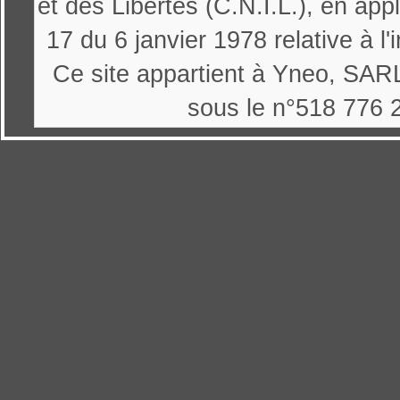
et des Libertés (C.N.I.L.), en appl
17 du 6 janvier 1978 relative à l'
Ce site appartient à Yneo, SARL
sous le n°518 776 