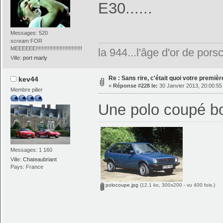
E30......
Messages: 520
scream FOR
MEEEEEE!!!!!!!!!!!!!!!!!!!!!!!!!!!!!!!
la 944...l'âge d'or de pors
Ville:
port marly
Re : Sans rire, c'était quoi votre premiè
kev44
«
Réponse #228 le:
30 Janvier 2013, 20:00:55
Membre pilier
Une polo coupé boi
Messages: 1 160
Ville:
Chateaubriant
Pays: France
polocoupe.jpg
(12.1 ko, 300x200 - vu 400 fois.)