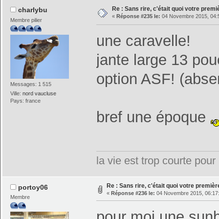
Re : Sans rire, c'était quoi votre prem
charlybu
«
Réponse #235 le:
04 Novembre 2015, 04:
Membre pilier
une caravelle!
jante large 13 pou
option ASF! (abse
Messages: 1 515
Ville:
nord vaucluse
Pays: france
bref une époque
la vie est trop courte pour 
Re : Sans rire, c'était quoi votre premiè
portoy06
«
Réponse #236 le:
04 Novembre 2015, 06:17
Membre
pour moi une sun