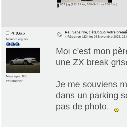
007.jpg
(182.73 ko, 960x544 - vu 360 fois.)
Re : Sans rire, c'était quoi votre prem
PtitGab
«
Réponse #234 le:
03 Novembre 2015, 23:
Membre régulier
Moi c'est mon père 
une ZX break gri
Messages: 863
Watercooler
Je me souviens m'ê
dans un parking so
pas de photo.