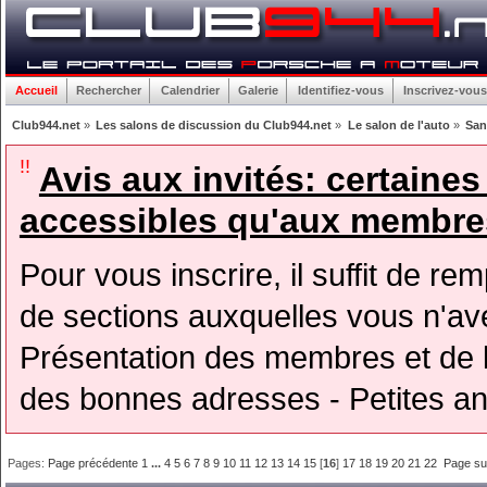
Accueil
Rechercher
Calendrier
Galerie
Identifiez-vous
Inscrivez-vous
Club944.net
»
Les salons de discussion du Club944.net
»
Le salon de l'auto
»
San
!!
Avis aux invités: certaine
accessibles qu'aux membres
Pour vous inscrire, il suffit de rem
de sections auxquelles vous n'avez
Présentation des membres et de l
des bonnes adresses - Petites a
Pages:
Page précédente
1
...
4
5
6
7
8
9
10
11
12
13
14
15
[
16
]
17
18
19
20
21
22
Page su