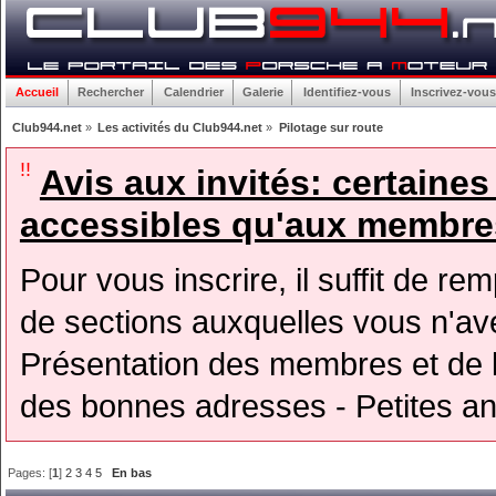
Accueil
Rechercher
Calendrier
Galerie
Identifiez-vous
Inscrivez-vous
Club944.net
»
Les activités du Club944.net
»
Pilotage sur route
!!
Avis aux invités: certaine
accessibles qu'aux membres
Pour vous inscrire, il suffit de rem
de sections auxquelles vous n'avez
Présentation des membres et de l
des bonnes adresses - Petites a
Pages: [
1
]
2
3
4
5
En bas