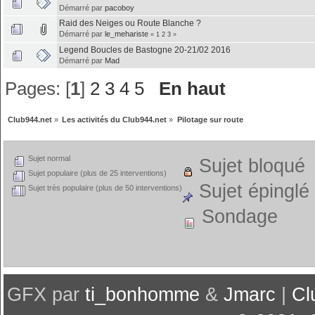
Démarré par
pacoboy
Raid des Neiges ou Route Blanche ?
Démarré par
le_mehariste
«
1
2
3
»
Legend Boucles de Bastogne 20-21/02 2016
Démarré par
Mad
Pages: [
1
]
2
3
4
5
En haut
Club944.net
»
Les activités du Club944.net
»
Pilotage sur route
Sujet normal
Sujet bloqué
Sujet populaire (plus de 25 interventions)
Sujet épinglé
Sujet très populaire (plus de 50 interventions)
Sondage
GFX par
ti_bonhomme
&
Jmarc
|
Cl