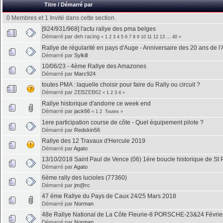
Titre
/
Démarré par
0 Membres et 1 Invité dans cette section.
[924/931/968] l'actu rallye des pma belges
Démarré par deh racing
«
1
2
3
4
5
6
7
8
9
10
11
12
13
...
40
»
Rallye de régularité en pays d'Auge - Anniversaire des 20 ans de l
Démarré par
Sylkill
10/06/23 - 4ème Rallye des Amazones
Démarré par
Marc924
toutes PMA : laquelle choisir pour faire du Rally ou circuit ?
Démarré par ZEBZEB62
«
1
2
3
4
»
Rallye historique d'andorre ce week end
Démarré par
jack66
«
1
2
Toutes
»
1ere participation course de côte - Quel équipement pilote ?
Démarré par
Redskin56
Rallye des 12 Travaux d'Hercule 2019
Démarré par
Agato
13/10/2018 Saint Paul de Vence (06) 1ère boucle historique de St P
Démarré par
Agato
6ème rally des lucioles (77360)
Démarré par
jm@rc
47 éme Rallye du Pays de Caux 24/25 Mars 2018
Démarré par
Norman
48e Rallye National de La Côte Fleurie-8 PORSCHE-23&24 Févrie
Démarré par
Norman