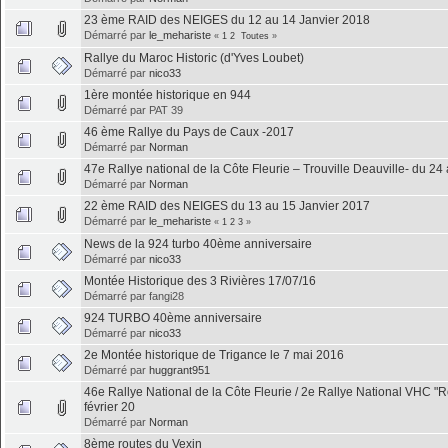
23 ème RAID des NEIGES du 12 au 14 Janvier 2018
Démarré par
le_mehariste
«
1
2
Toutes
»
Rallye du Maroc Historic (d'Yves Loubet)
Démarré par
nico33
1ère montée historique en 944
Démarré par PAT 39
46 ème Rallye du Pays de Caux -2017
Démarré par
Norman
47e Rallye national de la Côte Fleurie – Trouville Deauville- du 24
Démarré par
Norman
22 ème RAID des NEIGES du 13 au 15 Janvier 2017
Démarré par
le_mehariste
«
1
2
3
»
News de la 924 turbo 40ème anniversaire
Démarré par
nico33
Montée Historique des 3 Rivières 17/07/16
Démarré par fangi28
924 TURBO 40ème anniversaire
Démarré par
nico33
2e Montée historique de Trigance le 7 mai 2016
Démarré par
huggrant951
46e Rallye National de la Côte Fleurie / 2e Rallye National VHC 
février 20
Démarré par
Norman
8ème routes du Vexin