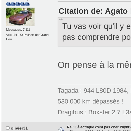
Citation de: Agato 
Tu vas voir qu'il y 
Messages: 7 111
pas comprendre pou
Ville:
44 - St Philbert de Grand
Lieu
On pense à la mê
Tagada : 944 L80D 1984, 
530.000 km dépassés !
Dragibus : Boxster 2.7 L
Re : L'électrique c'est pas cher, l'hybr
olivier31