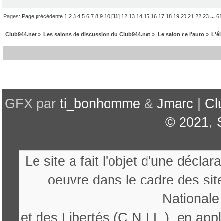
Pages:
Page précédente
1
2
3
4
5
6
7
8
9
10
[
11
]
12
13
14
15
16
17
18
19
20
21
22
23
...
6
Club944.net
»
Les salons de discussion du Club944.net
»
Le salon de l'auto
»
L'é
GFX par
ti_bonhomme
&
Jmarc
|
Cl
© 2021
,
Le site a fait l'objet d'une décl
oeuvre dans le cadre des sit
Nationale
et des Libertés (C.N.I.L.), en appl