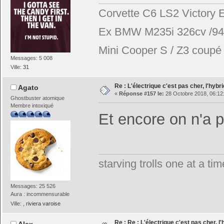
Corvette C6 LS2 Victory E
Ex BMW M235i 326cv /944
Mini Cooper S / Z3 coupé 2
Messages: 5 008
Ville:
31
Re : L'électrique c'est pas cher, l'hybr
Agato
«
Réponse #157 le:
28 Octobre 2018, 06:12
Ghostbuster atomique
Membre intoxiqué
Et encore on n'a
starving trolls one at a t
Messages: 25 526
Aura : incommensurable
Ville:
, riviera varoise
Re : Re : L'électrique c'est pas cher, l
Alex