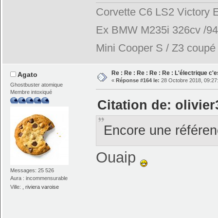
Corvette C6 LS2 Victory E
Ex BMW M235i 326cv /944
Mini Cooper S / Z3 coupé 2
Re : Re : Re : Re : Re : L'électrique c'
Agato
«
Réponse #164 le:
28 Octobre 2018, 09:27
Ghostbuster atomique
Membre intoxiqué
Citation de: olivie
Encore une référe
Ouaip
Messages: 25 526
Aura : incommensurable
Ville:
, riviera varoise