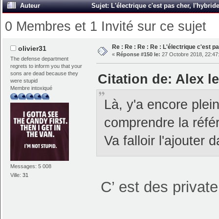
Auteur
Sujet: L'électrique c'est pas cher, l'hybri
0 Membres et 1 Invité sur ce sujet
Re : Re : Re : Re : L'électrique c'est p
olivier31
«
Réponse #150 le:
27 Octobre 2018, 22:47
The defense department
regrets to inform you that your
sons are dead because they
Citation de: Alex l
were stupid
Membre intoxiqué
Là, y'a encore plei
comprendre la réfé
Va falloir l'ajouter
Messages: 5 008
Ville:
31
C’ est des privat