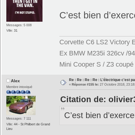
C’est bien d’exer
Messages: 5 008
Ville:
31
Corvette C6 LS2 Victory E
Ex BMW M235i 326cv /944
Mini Cooper S / Z3 coupé 2
Re : Re : Re : Re : L'électrique c'est p
Alex
«
Réponse #155 le:
27 Octobre 2018, 23:18
Membre intoxiqué
Citation de: olivie
C’est bien d’exerc
Messages: 7 111
Ville:
44 - St Philbert de Grand
Lieu