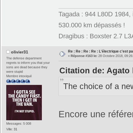
Tagada : 944 L80D 1984, 
530.000 km dépassés !
Dragibus : Boxster 2.7 L
Re : Re : Re : Re : L'électrique c'est p
olivier31
«
Réponse #163 le:
28 Octobre 2018, 09:26
The defense department
regrets to inform you that your
sons are dead because they
Citation de: Agato 
were stupid
Membre intoxiqué
The choice of a ne
Encore une référ
Messages: 5 008
Ville:
31