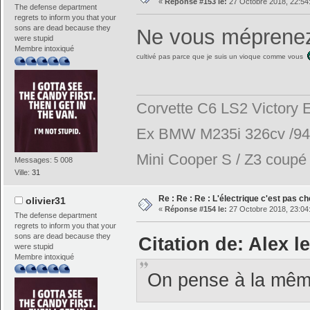
«
Réponse #153 le:
27 Octobre 2018, 22:54
The defense department
regrets to inform you that your
sons are dead because they
Ne vous méprenez
were stupid
Membre intoxiqué
cultivé pas parce que je suis un vioque comme vous
Corvette C6 LS2 Victory E
Ex BMW M235i 326cv /944
Mini Cooper S / Z3 coupé 2
Messages: 5 008
Ville:
31
Re : Re : Re : L'électrique c'est pas ch
olivier31
«
Réponse #154 le:
27 Octobre 2018, 23:04
The defense department
regrets to inform you that your
sons are dead because they
Citation de: Alex l
were stupid
Membre intoxiqué
On pense à la mêm