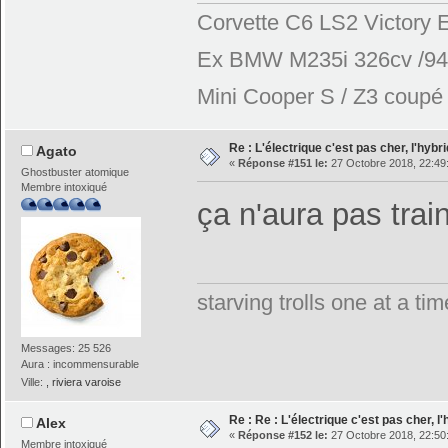
Corvette C6 LS2 Victory E
Ex BMW M235i 326cv /944
Mini Cooper S / Z3 coupé 2
Re : L'électrique c'est pas cher, l'hybr
Agato
«
Réponse #151 le:
27 Octobre 2018, 22:49
Ghostbuster atomique
Membre intoxiqué
ça n'aura pas tra
starving trolls one at a t
Messages: 25 526
Aura : incommensurable
Ville:
, riviera varoise
Re : Re : L'électrique c'est pas cher, l
Alex
«
Réponse #152 le:
27 Octobre 2018, 22:50
Membre intoxiqué