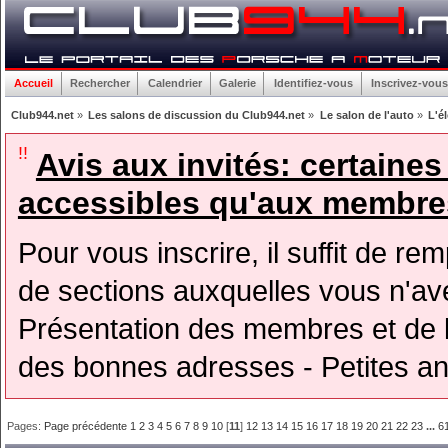
Accueil
Rechercher
Calendrier
Galerie
Identifiez-vous
Inscrivez-vous
Club944.net
»
Les salons de discussion du Club944.net
»
Le salon de l'auto
»
L'é
!!
Avis aux invités: certaine
accessibles qu'aux membres
Pour vous inscrire, il suffit de rem
de sections auxquelles vous n'avez
Présentation des membres et de l
des bonnes adresses - Petites a
Pages:
Page précédente
1
2
3
4
5
6
7
8
9
10
[
11
]
12
13
14
15
16
17
18
19
20
21
22
23
...
6