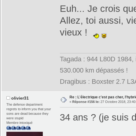
Euh... Je crois qu
Allez, toi aussi, 
vieux !
Tagada : 944 L80D 1984, 
530.000 km dépassés !
Dragibus : Boxster 2.7 L
Re : L'électrique c'est pas cher, l'hybr
olivier31
«
Réponse #156 le:
27 Octobre 2018, 23:40
The defense department
regrets to inform you that your
sons are dead because they
34 ans ? (je suis
were stupid
Membre intoxiqué