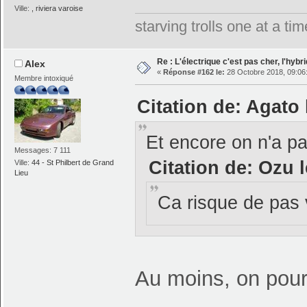
Ville:
, riviera varoise
starving trolls one at a t
Re : L'électrique c'est pas cher, l'hybr
Alex
«
Réponse #162 le:
28 Octobre 2018, 09:06
Membre intoxiqué
Citation de: Agato 
Et encore on n'a 
Messages: 7 111
Citation de: Ozu 
Ville:
44 - St Philbert de Grand
Lieu
Ca risque de pas 
Au moins, on pour