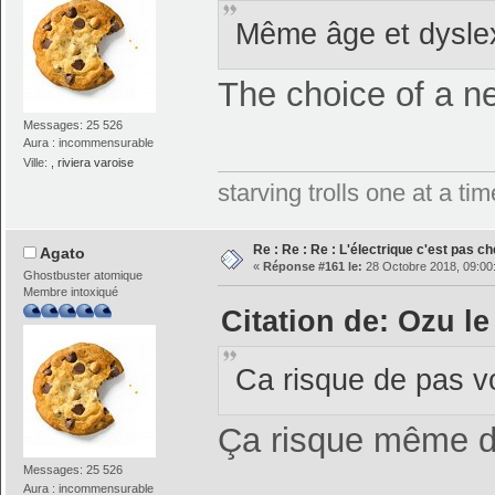
Même âge et dyslex
The choice of a n
Messages: 25 526
Aura : incommensurable
Ville:
, riviera varoise
starving trolls one at a t
Re : Re : Re : L'électrique c'est pas ch
Agato
«
Réponse #161 le:
28 Octobre 2018, 09:00
Ghostbuster atomique
Membre intoxiqué
Citation de: Ozu le
Ca risque de pas v
Ça risque même d
Messages: 25 526
Aura : incommensurable