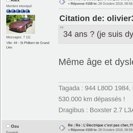
«
Réponse #158 le:
28 Octobre 2018, 08:56
Membre intoxiqué
Citation de: olivie
34 ans ? (je suis 
Messages: 7 111
Ville:
44 - St Philbert de Grand
Lieu
Même âge et dysle
Tagada : 944 L80D 1984, 
530.000 km dépassés !
Dragibus : Boxster 2.7 L
Re : Re : L'électrique c'est pas cher, l
Ozu
«
Réponse #159 le:
28 Octobre 2018, 08:59
Expatrié